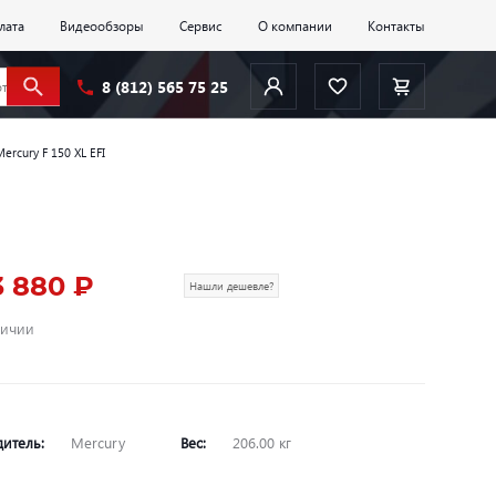
лата
Видеообзоры
Сервис
О компании
Контакты
8 (812) 565 75 25
ercury F 150 XL EFI
3 880 ₽
Нашли дешевле?
личии
дитель:
Mercury
Вес:
206.00 кг