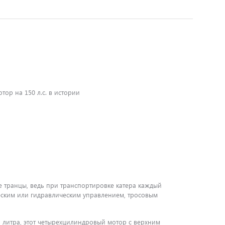
ор на 150 л.с. в истории
ые транцы, ведь при транспортировке катера каждый
ческим или гидравлическим управлением, тросовым
 3 литра, этот четырехцилиндровый мотор с верхним