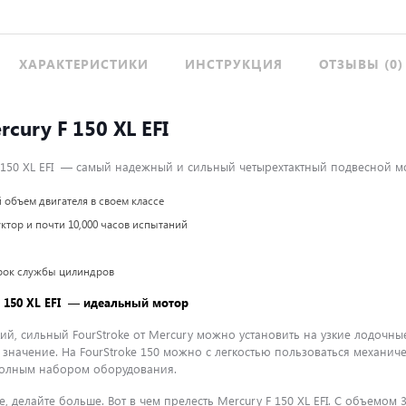
ХАРАКТЕРИСТИКИ
ИНСТРУКЦИЯ
ОТЗЫВЫ (0)
cury F 150 XL EFI
150 XL EFI — самый надежный и сильный четырехтактный подвесной мот
объем двигателя в своем классе
тор и почти 10,000 часов испытаний
рок службы цилиндров
 150 XL EFI — идеальный мотор
ий, сильный FourStroke от Mercury можно установить на узкие лодочн
 значение. На FourStroke 150 можно с легкостью пользоваться механи
полным набором оборудования.
, делайте больше. Вот в чем прелесть Mercury F 150 XL EFI. С объемом