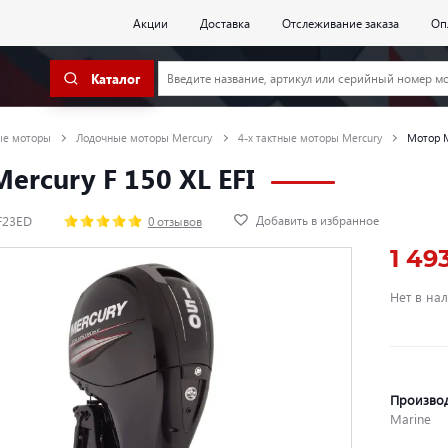
Акции
Доставка
Отслеживание заказа
Оп
Каталог
ые моторы
Лодочные моторы Mercury
4-х тактные моторы Mercury
Мотор M
ercury F 150 XL EFI
Добавить в избранное
F23ED
0 отзывов
1 49
Нет в на
Произво
Marine