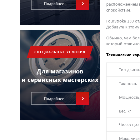
Подробнее
расположением в
спокойствие.
FourStroke 150 о
Добавьте к этому
Обычно, чем боль
который отлично 
СПЕЦИАЛЬНЫЕ УСЛОВИЯ
Технические хар
Для магазинов
Тип двигат
и сервисных мастерских
Тактность
Мощность, 
Подробнее
Вес, кг
Число цил
Макс. чис