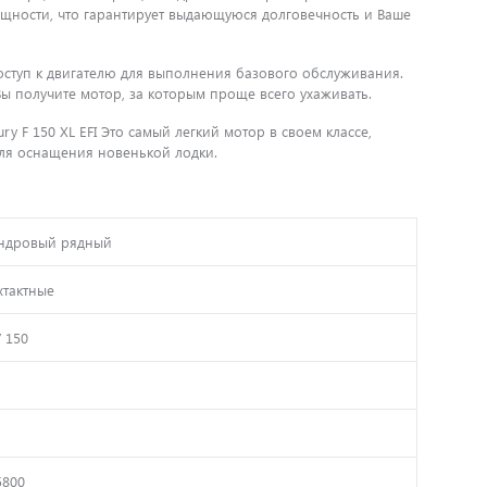
щности, что гарантирует выдающуюся долговечность и Ваше
 доступ к двигателю для выполнения базового обслуживания.
Вы получите мотор, за которым проще всего ухаживать.
y F 150 XL EFI Это самый легкий мотор в своем классе,
 для оснащения новенькой лодки.
ндровый рядный
хтактные
/ 150
5800