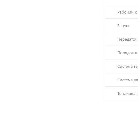
Рабочий о
Запуск
Передаточ
Порядок п
Система г
Система у
Топливная