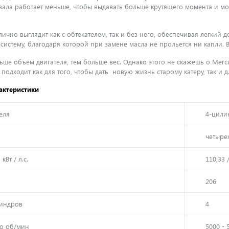
ала работает меньше, чтобы выдавать больше крутящего момента и мо
тлично выглядит как с обтекателем, так и без него, обеспечивая легкий
 систему, благодаря которой при замене масла не прольется ни капли. 
ше объем двигателя, тем больше вес. Однако этого не скажешь о Mercur
подходит как для того, чтобы дать новую жизнь старому катеру, так и
актеристики
еля
4-цили
четыре
кВт / л.с.
110,33 
206
индров
4
ло об/мин
5000 - 