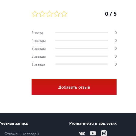
0
/ 5
5 звезд
0
4 звезды
0
3 звезды
0
2 звезды
0
1 звезда
0
Добавить отзыв
Учетная запись
Promarine.ru в соц.сетях
Отложенные товары