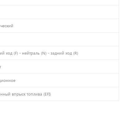
ический
й ход (F) - нейтраль (N) - задний ход (R)
т
ционное
нный впрыск топлива (EFI)