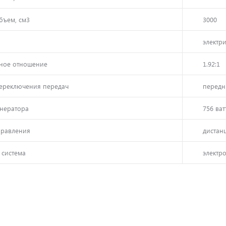
бъем, см3
3000
электр
ное отношение
1.92:1
ереключения передач
передни
енератора
756 ват
правления
дистан
 система
электро