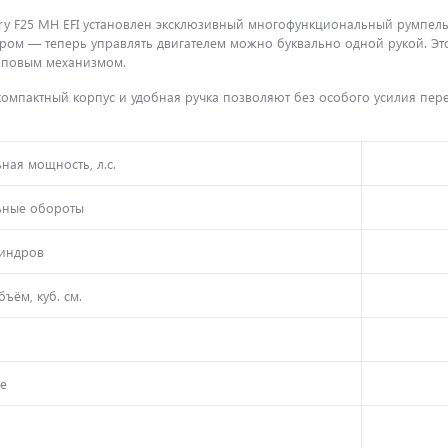
ry F25 MH EFI установлен эксклюзивный многофункциональный румпель,
ром — теперь управлять двигателем можно буквально одной рукой. Эт
аповым механизмом.
компактный корпус и удобная ручка позволяют без особого усилия пере
ная мощность, л.с.
ьные обороты
индров
ъём, куб. см.
е