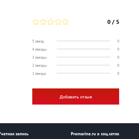
0
/ 5
5 звезд
0
4 звезды
0
3 звезды
0
2 звезды
0
1 звезда
0
Добавить отзыв
Учетная запись
Promarine.ru в соц.сетях