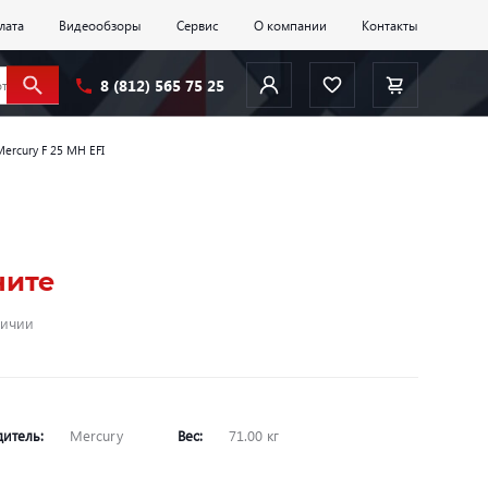
лата
Видеообзоры
Сервис
О компании
Контакты
8 (812) 565 75 25
ercury F 25 MH EFI
ните
личии
дитель:
Mercury
Вес:
71.00 кг