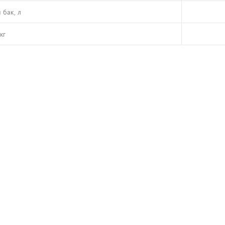
 бак, л
кг