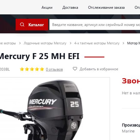
Акции
Доставка
Отслеживание заказа
Оп
Каталог
ые моторы
Лодочные моторы Mercury
4-х тактные моторы Mercury
Мотор M
ercury F 25 MH EFI
Добавить в избранное
203BL
0 отзывов
Зво
Нет в на
Произво
Marine