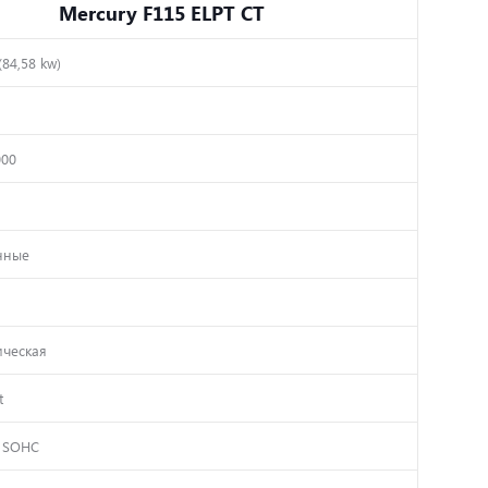
Mercury F115 ELPT CT
(84,58 kw)
000
нные
ическая
t
, SOHC