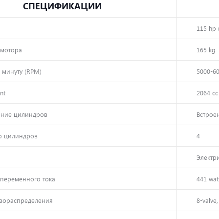
CПЕЦИФИКАЦИИ
115 hp 
 мотора
165 kg
 минуту (RPM)
5000-6
nt
2064 cc
ение цилиндров
Встрое
о цилиндров
4
Электр
 переменного тока
441 wat
азораспределения
8-valve