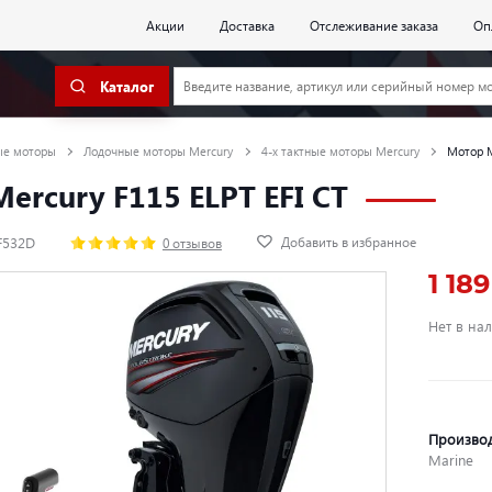
Акции
Доставка
Отслеживание заказа
Оп
Каталог
ые моторы
Лодочные моторы Mercury
4-х тактные моторы Mercury
Мотор M
ercury F115 ELPT EFI CT
Добавить в избранное
F532D
0 отзывов
1 18
Нет в на
Произво
Marine