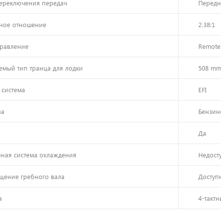
ереключения передач
Передни
ное отношение
2.38:1
правление
Remote o
емый тип транца для лодки
508 mm 
 система
EFI
ва
Бензин
Да
рная cистема охлаждения
Недост
щение гребного вала
Доступ
а
4-такт