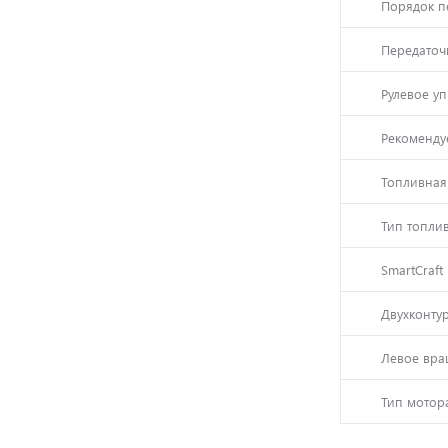
Порядок п
Передаточ
Рулевое у
Рекоменду
Топливная
Тип топли
SmartCraft
Двухконту
Левое вра
Тип мотор