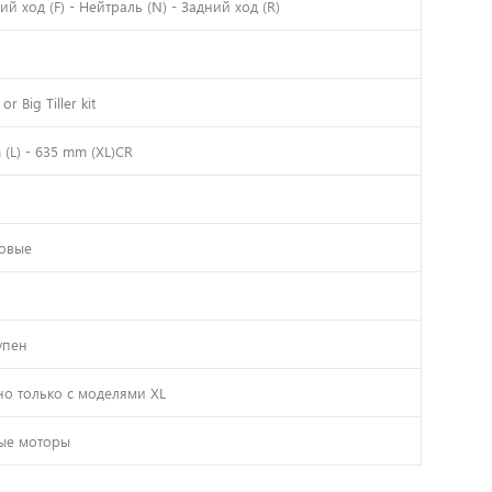
й ход (F) - Нейтраль (N) - Задний ход (R)
r Big Tiller kit
(L) - 635 mm (XL)CR
овые
упен
но только с моделями XL
ные моторы