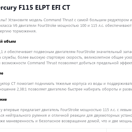
cury F115 ELPT EFI CT
лы? Установите модель Command Thrust с самой большим редуктором и
класса V6 двигатели FourStroke мощностью 100 и 115 л.с. обеспечиваю
нергию торможения.
й объем
,1 л обеспечивает подвесным двигателям FourStroke значительный зап
а службы, более высокую стартовую скорость, великолепное общее ус
 возможности Command Thrust позволяют добиться предельной эффект
ие
уктор CT помогает поднимать тяжелые корпуса из воды и поддерживат
ношение 2,38:1 позволяет двигателю быстрее набирать обороты и разв
ние
y впервые предлагает двигатель FourStroke мощностью 115 л.с. с ле
ься нейтрального руления и отличной реакции для двухмоторных устано
 же маневренность и безопасное возвращение домой, что и две мощные