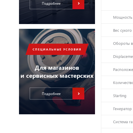
Подробнее
Мощность
Вес сухого
Обороты в
СПЕЦИАЛЬНЫЕ УСЛОВИЯ
Displaceme
Для магазинов
Располож
и сервисных мастерских
Количеств
Подробнее
Starting
Генератор
Система г