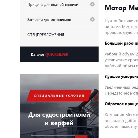
Прицепы для водной техники
Мотор Mer
Запчасти для мотоциклов
Нужно больше си
винтами Mercury 
превосходную э
СПЕЦПРЕДЛОЖЕНИЯ
Большой рабочи
Рабочий объем 2
Каталог
QUICKSILVER
увеличение срок
рабочий объем и
Лучшее ускорен
Увеличенный ред
Передаточное от
СПЕЦИАЛЬНЫЕ УСЛОВИЯ
Обратное враще
Для судостроителей
Компания Mercur
позволяет добит
и верфей
обеспечивают ту