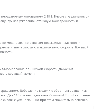
 передаточным отношением 2,38:1. Вместе с увеличенными
т еще лучшее ускорение, отличную маневренность и
ас по мощности, что означает повышение надежности,
корение и впечатляющую максимальную скорость. Большой
ивности.
ь глиссирование при низкой скорости движения.
ивать крутящий момент.
вым вращением. Добавление модели с обратным вращением
вок. Два 115-сильных двигателя Command Thrust на транце
 силовые установки – но при этом значительно дешевле.