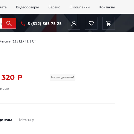
лата
Видеообзоры
Сервис
О компании
Контакты
8 (812) 565 75 25
ercury F115 ELPT EFI CT
9 320 ₽
Нашли дешевле?
личии
дитель:
Mercury