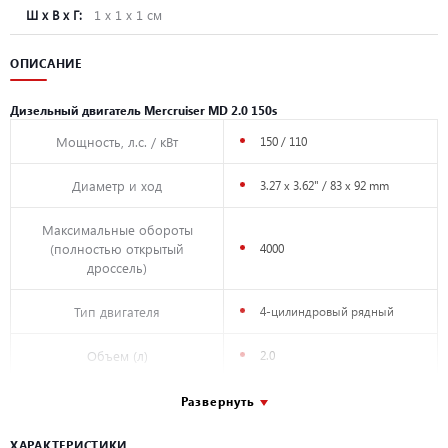
Ш х В х Г:
1 х 1 х 1 см
ОПИСАНИЕ
Дизельный двигатель Mercruiser MD 2.0 150s
Мощность, л.с. / кВт
150 / 110
Диаметр и ход
3.27 x 3.62" / 83 x 92 mm
Максимальные обороты
(полностью открытый
4000
дроссель)
Тип двигателя
4-цилиндровый рядный
Объем (л)
2.0
Вес (только двигатель)
551 lbs / 250 kg
Развернуть
Вес (с трансмиссией)
606 lbs / 275 kg
ХАРАКТЕРИСТИКИ