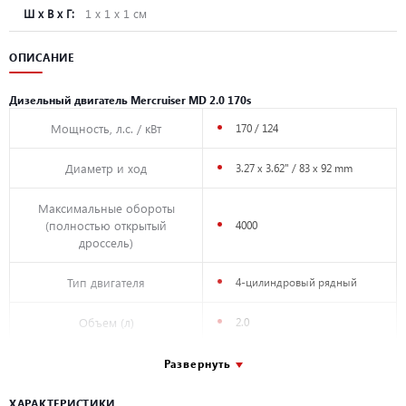
Ш х В х Г:
1 х 1 х 1 см
ОПИСАНИЕ
Дизельный двигатель Mercruiser MD 2.0 170s
Мощность, л.с. / кВт
170 / 124
Диаметр и ход
3.27 x 3.62" / 83 x 92 mm
Максимальные обороты
(полностью открытый
4000
дроссель)
Тип двигателя
4-цилиндровый рядный
Объем (л)
2.0
Вес (только двигатель)
551 lbs / 250 kg
Развернуть
Вес (с трансмиссией)
631 lbs / 286 kg
ХАРАКТЕРИСТИКИ