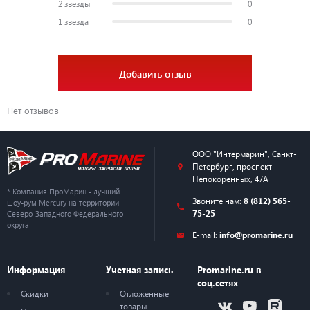
2 звезды
0
1 звезда
0
Добавить отзыв
Нет отзывов
ООО "Интермарин"
,
Санкт-
Петербург
,
проспект
Непокоренных, 47А
* Компания ПроМарин - лучший
Звоните нам:
8 (812) 565-
шоу-рум Mercury на территории
75-25
Северо-Западного Федерального
округа
E-mail:
info@promarine.ru
Информация
Учетная запись
Promarine.ru в
соц.сетях
Скидки
Отложенные
товары