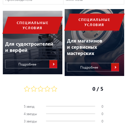
СПЕЦИАЛЬНЫЕ
СПЕЦИАЛЬНЫЕ
УСЛОВИЯ
УСЛОВИЯ
Для магазинов
Для судостроителей
и сервисных
и верфей
мастерских
Подробнее
Подробнее
0
/ 5
5 звезд
0
4 звезды
0
3 звезды
0