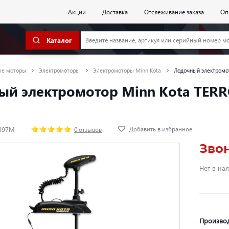
Акции
Доставка
Отслеживание заказа
Оп
Каталог
ые моторы
Электромоторы
Электромоторы Minn Kota
Лодочный электромот
й электромотор Minn Kota TERR
Добавить в избранное
8897M
0 отзывов
Зво
Нет в на
Произво