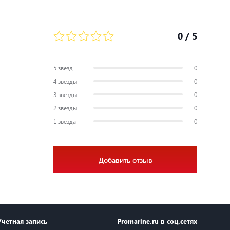
0
/ 5
5 звезд
0
4 звезды
0
3 звезды
0
2 звезды
0
1 звезда
0
Добавить отзыв
Учетная запись
Promarine.ru в соц.сетях