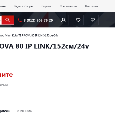
лата
Видеообзоры
Сервис
О компании
Контакты
8 (812) 565 75 25
ор Minn Kota TERROVA 80 IP LINK/152см/24v
OVA 80 IP LINK/152см/24v
ните
личии
дитель:
Minn Kota