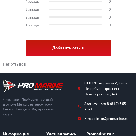
4 звезды
0
3 звезды
0
2 звезды
0
1 звезда
0
Добавить отзыв
Нет отзывов
ООО "Интермарин"
,
Санкт-
Петербург
,
проспект
Непокоренных, 47А
* Компания ПроМарин - лучший
Звоните нам:
8 (812) 565-
шоу-рум Mercury на территории
75-25
Северо-Западного Федерального
округа
E-mail:
info@promarine.ru
Информация
Учетная запись
Promarine.ru в