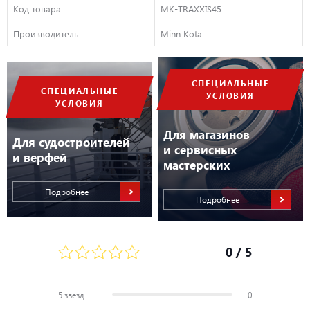
Код товара
MK-TRAXXIS45
Производитель
Minn Kota
СПЕЦИАЛЬНЫЕ
СПЕЦИАЛЬНЫЕ
УСЛОВИЯ
УСЛОВИЯ
Для магазинов
Для судостроителей
и сервисных
и верфей
мастерских
Подробнее
Подробнее
0
/ 5
5 звезд
0