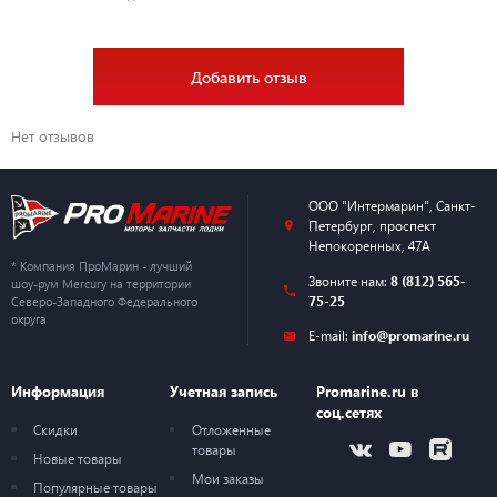
Добавить отзыв
Нет отзывов
ООО "Интермарин"
,
Санкт-
Петербург
,
проспект
Непокоренных, 47А
* Компания ПроМарин - лучший
Звоните нам:
8 (812) 565-
шоу-рум Mercury на территории
75-25
Северо-Западного Федерального
округа
E-mail:
info@promarine.ru
Информация
Учетная запись
Promarine.ru в
соц.сетях
Скидки
Отложенные
товары
Новые товары
Мои заказы
Популярные товары