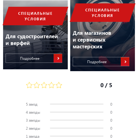
Условия применения
Пресная вода
СПЕЦИАЛЬНЫЕ
СПЕЦИАЛЬНЫЕ
УСЛОВИЯ
УСЛОВИЯ
Для магазинов
Для судостроителей
и сервисных
и верфей
мастерских
Подробнее
Подробнее
0
/ 5
5 звезд
0
4 звезды
0
3 звезды
0
2 звезды
0
1 звезда
0