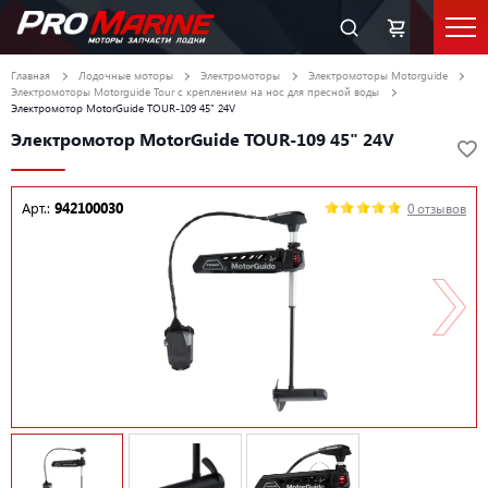
Главная
Лодочные моторы
Электромоторы
Электромоторы Motorguide
Электромоторы Motorguide Tour c креплением на нос для пресной воды
Электромотор MotorGuide TOUR-109 45" 24V
Электромотор MotorGuide TOUR-109 45" 24V
Арт.:
942100030
0 отзывов