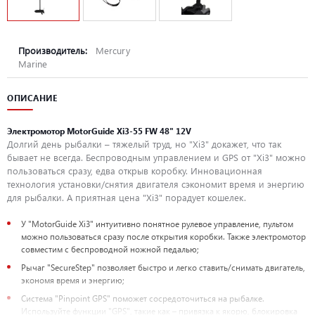
Производитель:
Mercury
Marine
ОПИСАНИЕ
Электромотор MotorGuide Xi3-55 FW 48" 12V
Долгий день рыбалки – тяжелый труд, но "Xi3" докажет, что так
бывает не всегда. Беспроводным управлением и GPS от "Xi3" можно
пользоваться сразу, едва открыв коробку. Инновационная
технология установки/снятия двигателя сэкономит время и энергию
для рыбалки. А приятная цена "Xi3" порадует кошелек.
У "MotorGuide Xi3" интуитивно понятное рулевое управление, пультом
можно пользоваться сразу после открытия коробки. Также электромотор
совместим с беспроводной ножной педалью;
Рычаг "SecureStep" позволяет быстро и легко ставить/снимать двигатель,
экономя время и энергию;
Система "Pinpoint GPS" поможет сосредоточиться на рыбалке.
Используйте функции "GPS", такие как – привязка к якорю, блокировка