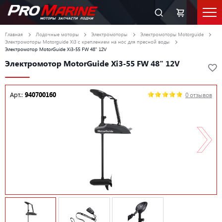
Главная
Лодочные моторы
Электромоторы
Электромоторы Motorguide
Электромоторы Motorguide Xi3 c креплением на нос для пресной воды
Электромотор MotorGuide Xi3-55 FW 48" 12V
Электромотор MotorGuide Xi3-55 FW 48" 12V
Арт.:
940700160
0 отзывов