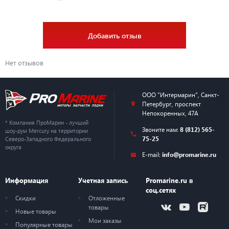
Добавить отзыв
Нет отзывов
ООО "Интермарин"
,
Санкт-
Петербург
,
проспект
Непокоренных, 47А
* Компания ПроМарин - лучший
Звоните нам:
8 (812) 565-
шоу-рум Mercury на территории
75-25
Северо-Западного Федерального
округа
E-mail:
info@promarine.ru
Информация
Учетная запись
Promarine.ru в
соц.сетях
Скидки
Отложенные
товары
Новые товары
Мои заказы
Популярные товары