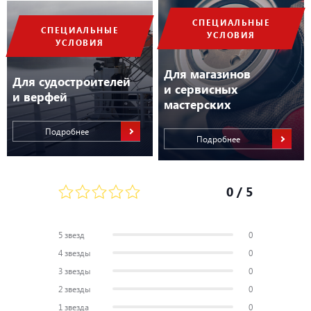
Условия применения
Пресная вода
СПЕЦИАЛЬНЫЕ
GPS
Совместим
СПЕЦИАЛЬНЫЕ
УСЛОВИЯ
УСЛОВИЯ
Для магазинов
Для судостроителей
и сервисных
и верфей
мастерских
Подробнее
Подробнее
0
/ 5
5 звезд
0
4 звезды
0
3 звезды
0
2 звезды
0
1 звезда
0