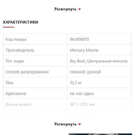
На 40% тише, чем у конкурентов;
Развернуть
На 50% проще установить;
Прочный композитный вал с пожизненной гарантией;
ХАРАКТЕРИСТИКИ
Мощный трехлопастный винт ;
Цифровое управление, увеличивающее срок службы батареи до 5 раз;
Код товара
941600070
Продуманная рулевая трансмиссия
Производитель
Mercury Marine
Тип лодки
Bay Boat, Центральная консоль
Способ регулирования
Ножной, ручной
Тяга
31,7 кг
Крепление
На нос судна
Длина штанги
54" / 1371 мм
Рулевое управление
Электрическое
Развернуть
Напряжение
24 В