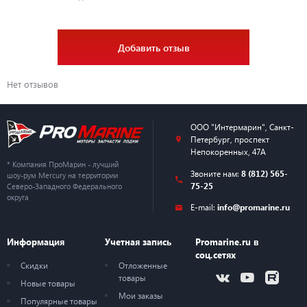
Добавить отзыв
Нет отзывов
ООО "Интермарин"
,
Санкт-
Петербург
,
проспект
Непокоренных, 47А
* Компания ПроМарин - лучший
Звоните нам:
8 (812) 565-
шоу-рум Mercury на территории
75-25
Северо-Западного Федерального
округа
E-mail:
info@promarine.ru
Информация
Учетная запись
Promarine.ru в
соц.сетях
Скидки
Отложенные
товары
Новые товары
Мои заказы
Популярные товары