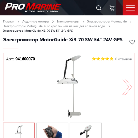
Главная
Лодочные моторы
Электромоторы
Электромоторы Motorguide
Электромоторы Motorguide Xi3 с креплением на нос для соленой воды
Электромотор MotorGuide Xi3-70 SW 54" 24V GPS
Электромотор MotorGuide Xi3-70 SW 54" 24V GPS
Арт.:
941600070
0 отзывов