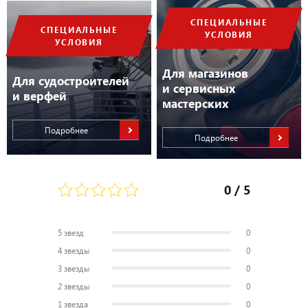
Условия применения
Соленая вода
СПЕЦИАЛЬНЫЕ
GPS
Включен
СПЕЦИАЛЬНЫЕ
УСЛОВИЯ
УСЛОВИЯ
Для магазинов
Для судостроителей
и сервисных
и верфей
мастерских
Подробнее
Подробнее
0
/ 5
5 звезд
0
4 звезды
0
3 звезды
0
2 звезды
0
1 звезда
0