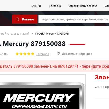
Акции
Доставка
Отслеживание заказа
Оп
Каталог
нный каталог запчастей
ПРОБКА Mercury 879150088
 Mercury 879150088
Добавить в избранное
50088
0 отзывов
Деталь 879150088 заменена на 8M0129771 -
перейдите сю
Зво
Снят с п