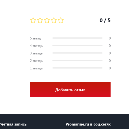
0
/ 5
5 звезд
0
4 звезды
0
3 звезды
0
2 звезды
0
1 звезда
0
Добавить отзыв
Учетная запись
Promarine.ru в соц.сетях