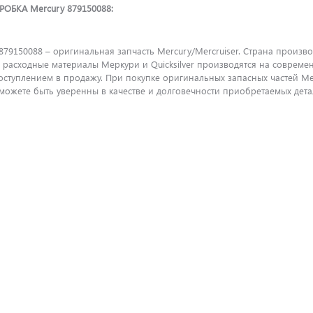
РОБКА Mercury 879150088:
79150088 – оригинальная запчасть Mercury/Mercruiser. Страна произво
и расходные материалы Меркури и Quicksilver производятся на соврем
поступлением в продажу. При покупке оригинальных запасных частей M
ожете быть уверенны в качестве и долговечности приобретаемых детал