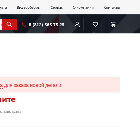
лата
Видеообзоры
Сервис
О компании
Контакты
8 (812) 565 75 25
да
для заказа новой детали.
ните
роизводства