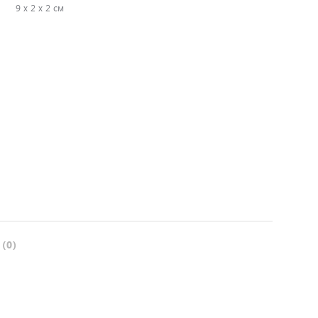
:
9 х 2 х 2 см
(0)