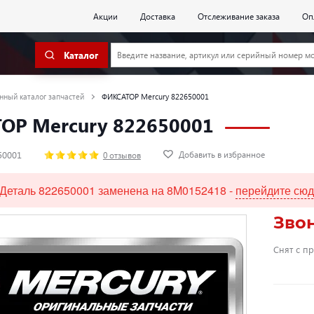
Акции
Доставка
Отслеживание заказа
Оп
Каталог
нный каталог запчастей
ФИКСАТОР Mercury 822650001
ОР Mercury 822650001
Добавить в избранное
50001
0 отзывов
Деталь 822650001 заменена на 8M0152418 -
перейдите сю
Зво
Снят с п