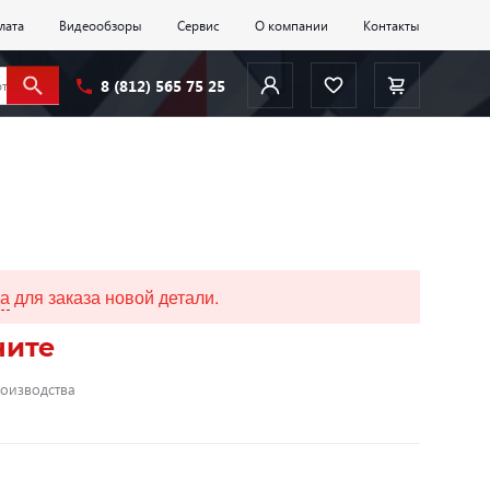
лата
Видеообзоры
Сервис
О компании
Контакты
8 (812) 565 75 25
да
для заказа новой детали.
ните
роизводства