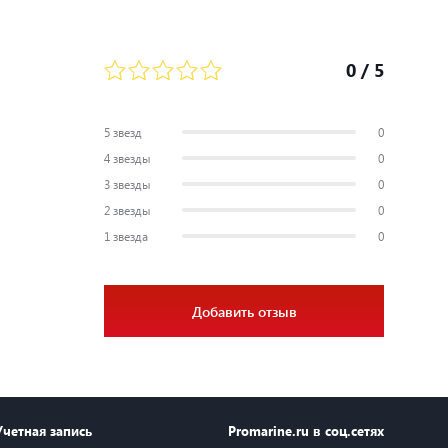
0
/ 5
5 звезд
0
4 звезды
0
3 звезды
0
2 звезды
0
1 звезда
0
Добавить отзыв
Учетная запись
Promarine.ru в соц.сетях