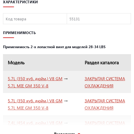
Mercury/Mercruiser у официального дилера Mercury ООО
ХАРАКТЕРИСТИКИ
«ПроМарин» вы можете быть уверенны в качестве и долговечности
приобретаемых деталей, а так же гарантийном покрытии
Код товара
55131
покупаемых деталей.
ПРИМЕНИМОСТЬ
Применимость 2-х лопастной винт для моделей 28-34 LBS
Модель
Раздел каталога
→
5.7L (350 куб. дюйм.) V8 GM
ЗАКРЫТАЯ СИСТЕМА
5.7L MIE GM 350 V-8
ОХЛАЖДЕНИЯ
→
5.7L (350 куб. дюйм.) V8 GM
ЗАКРЫТАЯ СИСТЕМА
5.7L MIE GM 350 V-8
ОХЛАЖДЕНИЯ
→
7.4L (454 куб. дюйм.) V8 GM
ЗАКРЫТАЯ СИСТЕМА
7.4L MIE (LH) GEN. V GM 454 V-8
ОХЛАЖДЕНИЯ
Развернуть