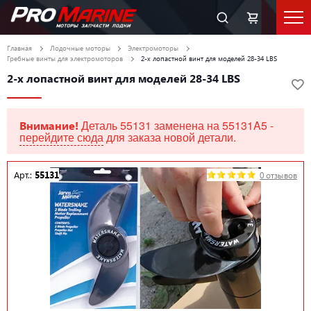
Главная
Лодочные моторы
Электромоторы
Гребные винты для электромоторов
2-х лопастной винт для моделей 28-34 LBS
2-х лопастной винт для моделей 28-34 LBS
Деталь 55131 заменена на 55131A5 -
Внимание!
перейдите сюда
для заказа новой детали.
Арт.:
55131
0 отзывов