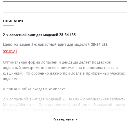
ОПИСАНИЕ
2-х лопастной винт для моделей 28-34 LBS
Цепочка замен 2-х лопастной винт для моделей 28-34 LBS:
55131A5
Оптимальная форма лопастей и дейдвуда делает подвесной
лодочный электромотор невосприимчивым к зарослям травы и
кувшинкам, что особенно важно при ловле в прибрежных участках
водоемов.
Шпонка и гайка входят в комплект.
2-х лопастной винт для моделей 28-34 LBS – оригинальная запчасть
Mercury/Mercruiser. Страна производства Япония. Заводской номер
запчасти 55131. Запасные части и расходные материалы Меркури и
Quicksilver производятся на современном высокоточном
Развернуть
оборудовании и проходят контроль качества перед поступлением в
продажу. При покупке оригинальных запасных частей