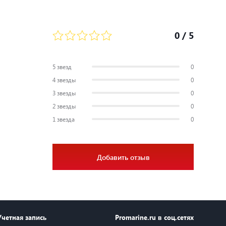
0
/ 5
5 звезд
0
4 звезды
0
3 звезды
0
2 звезды
0
1 звезда
0
Добавить отзыв
Учетная запись
Promarine.ru в соц.сетях