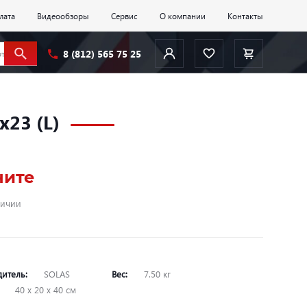
лата
Видеообзоры
Сервис
О компании
Контакты
8 (812) 565 75 25
x23 (L)
ните
личии
дитель:
SOLAS
Вес:
7.50 кг
:
40 х 20 х 40 см