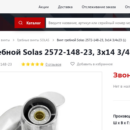
Акции
Доставка
Отслеживание заказа
Оп
Каталог
 винты
Гребные винты SOLAS
Винт гребной Solas 2572-148-23, 3x14 3/4x23 (L)
ебной Solas 2572-148-23, 3x14 3/4
Добавить в избранное
-148-23
0 отзывов
Зво
Нет в на
Произво
Ш х В х Г