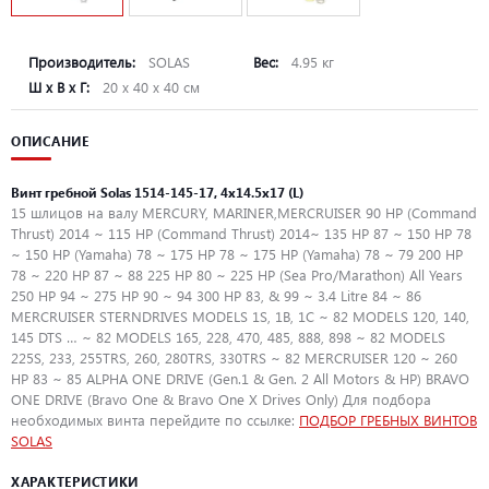
Производитель:
SOLAS
Вес:
4.95 кг
Ш х В х Г:
20 х 40 х 40 см
ОПИСАНИЕ
Винт гребной Solas 1514-145-17, 4x14.5x17 (L)
15 шлицов на валу MERCURY, MARINER,MERCRUISER 90 HP (Command
Thrust) 2014 ~ 115 HP (Command Thrust) 2014~ 135 HP 87 ~ 150 HP 78
~ 150 HP (Yamaha) 78 ~ 175 HP 78 ~ 175 HP (Yamaha) 78 ~ 79 200 HP
78 ~ 220 HP 87 ~ 88 225 HP 80 ~ 225 HP (Sea Pro/Marathon) All Years
250 HP 94 ~ 275 HP 90 ~ 94 300 HP 83, & 99 ~ 3.4 Litre 84 ~ 86
MERCRUISER STERNDRIVES MODELS 1S, 1B, 1C ~ 82 MODELS 120, 140,
145 DTS … ~ 82 MODELS 165, 228, 470, 485, 888, 898 ~ 82 MODELS
225S, 233, 255TRS, 260, 280TRS, 330TRS ~ 82 MERCRUISER 120 ~ 260
HP 83 ~ 85 ALPHA ONE DRIVE (Gen.1 & Gen. 2 All Motors & HP) BRAVO
ONE DRIVE (Bravo One & Bravo One X Drives Only) Для подбора
необходимых винта перейдите по ссылке:
ПОДБОР ГРЕБНЫХ ВИНТОВ
SOLAS
ХАРАКТЕРИСТИКИ