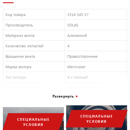
Код товара
1514-145-17
Производитель
SOLAS
Материал винта
Алюминий
Количество лопастей
4
Вращение винта
Правостороннее
Марка мотора
Mercruiser
Тип мотора
4-х тактный
Мощность мотора
Mercruiser Браво 1
Развернуть
Количество лопастей
4
Внешний диаметр, дюйм
14 1/2
СПЕЦИАЛЬНЫЕ
Серийный номер
1514-145-17
СПЕЦИАЛЬНЫЕ
УСЛОВИЯ
УСЛОВИЯ
Шаг, дюйм
17