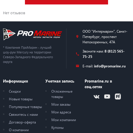
Нет отзывов
ООО "Интермарин"
,
Санкт-
Петербург
,
проспект
Непокоренных, 47А
* Компания ПроМарин - лучший
Звоните нам:
8 (812) 565-
шоу-рум Mercury на территории
75-25
Северо-Западного Федерального
округа
E-mail:
info@promarine.ru
Информация
Учетная запись
Promarine.ru в
соц.сетях
Скидки
Отложенные
товары
Новые товары
Мои заказы
Популярные товары
Мои адреса
Свяжитесь с нами
Мои компании
Договор-оферта
Купоны
О компании