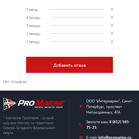
5 звезд
0
4 звезды
0
3 звезды
0
2 звезды
0
1 звезда
0
Добавить отзыв
Нет отзывов
ООО "Интермарин"
,
Санкт-
Петербург
,
проспект
Непокоренных, 47А
* Компания ПроМарин - лучший
Звоните нам:
8 (812) 565-
шоу-рум Mercury на территории
75-25
Северо-Западного Федерального
округа
E-mail:
info@promarine.ru