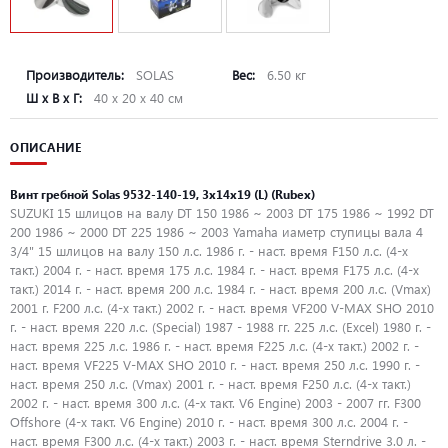
Производитель:
SOLAS
Вес:
6.50 кг
Ш х В х Г:
40 х 20 х 40 см
ОПИСАНИЕ
Винт гребной Solas 9532-140-19, 3x14x19 (L) (Rubex)
SUZUKI 15 шлицов на валу DT 150 1986 ~ 2003 DT 175 1986 ~ 1992 DT
200 1986 ~ 2000 DT 225 1986 ~ 2003 Yamaha иаметр ступицы вала 4
3/4" 15 шлицов на валу 150 л.с. 1986 г. - наст. время F150 л.с. (4-х
такт.) 2004 г. - наст. время 175 л.с. 1984 г. - наст. время F175 л.с. (4-х
такт.) 2014 г. - наст. время 200 л.с. 1984 г. - наст. время 200 л.с. (Vmax)
2001 г. F200 л.с. (4-х такт.) 2002 г. - наст. время VF200 V-MAX SHO 2010
г. - наст. время 220 л.с. (Special) 1987 - 1988 гг. 225 л.с. (Excel) 1980 г. -
наст. время 225 л.с. 1986 г. - наст. время F225 л.с. (4-х такт.) 2002 г. -
наст. время VF225 V-MAX SHO 2010 г. - наст. время 250 л.с. 1990 г. -
наст. время 250 л.с. (Vmax) 2001 г. - наст. время F250 л.с. (4-х такт.)
2002 г. - наст. время 300 л.с. (4-х такт. V6 Engine) 2003 - 2007 гг. F300
Offshore (4-х такт. V6 Engine) 2010 г. - наст. время 300 л.с. 2004 г. -
наст. время F300 л.с. (4-х такт.) 2003 г. - наст. время Sterndrive 3.0 л. -