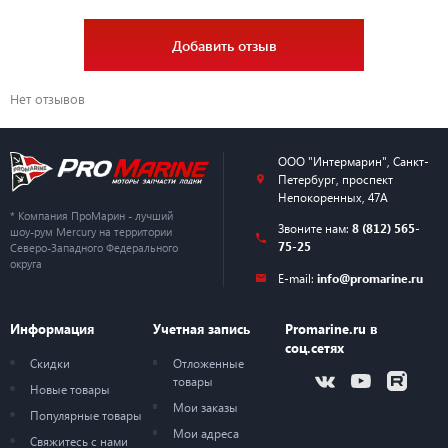
Добавить отзыв
Нет отзывов
ООО "Интермарин"
,
Санкт-
Петербург
,
проспект
Непокоренных, 47А
* Компания ПроМарин - лучший
Звоните нам:
8 (812) 565-
шоу-рум Mercury на территории
75-25
Северо-Западного Федерального
округа
E-mail:
info@promarine.ru
Информация
Учетная запись
Promarine.ru в
соц.сетях
Скидки
Отложенные
товары
Новые товары
Мои заказы
Популярные товары
Мои адреса
Свяжитесь с нами