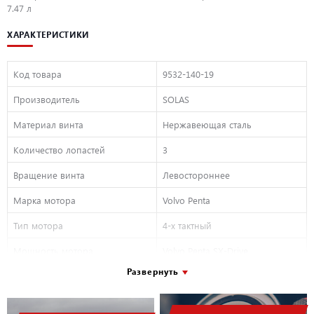
7.47 л
ХАРАКТЕРИСТИКИ
Код товара
9532-140-19
Производитель
SOLAS
Материал винта
Нержавеющая сталь
Количество лопастей
3
Вращение винта
Левостороннее
Марка мотора
Volvo Penta
Тип мотора
4-х тактный
Мощность мотора
Volvo Penta SX-Drive
Развернуть
Количество лопастей
3
Внешний диаметр, дюйм
14