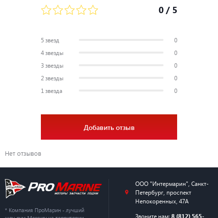
0
/ 5
5 звезд
0
4 звезды
0
3 звезды
0
2 звезды
0
1 звезда
0
Добавить отзыв
Нет отзывов
ООО "Интермарин"
,
Санкт-
Петербург
,
проспект
Непокоренных, 47А
* Компания ПроМарин - лучший
Звоните нам:
8 (812) 565-
шоу-рум Mercury на территории