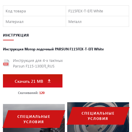
ХАРАКТЕРИСТИКИ
Код товара
F115FEX-T-EFI White
Тип двигателя
4-тактный
Материал
Металл
Тип привода
Винт
ИНСТРУКЦИЯ
Место крепления
Транец
Инструкция Мотор лодочный PARSUN F115FEX-T-EFI White
Длина дейдвуда / штанги
635 мм
Инструкция для 4-х тактных
Parsun F115-130EFI_RUS
Размер транца
U (650-680мм)
Скачать 21 MB
Механизм подъема мотора
Электрогидравлический
Скачиваний:
120
Выхлопная система
Через винт
СПЕЦИАЛЬНЫЕ
Двигатель
СПЕЦИАЛЬНЫЕ
УСЛОВИЯ
УСЛОВИЯ