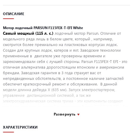
ОПИСАНИЕ
Мотор лодочный PARSUN F115FEX-T-EFI White
Самый мощный (115 л. с.)
лодочный мотор Parsun. Отличие от
модельного ряда лишь в белом цвете, который , например,
смотрится более премиально на пластиковых корпусах лодок.
Создан для крупных лодок, катеров и яхт. Заводские технологии
примененные в двигателе уже проверены временем и
зарекомендовали себя с лучшей стороны. Parsun F115FEX-T EFI - это
отличная альтернатива дорогостоящим японским и американсим
брендам. Заводская гарантия в 3 года страхует вас от
непредвиденных обстоятельств, а постоянное наличие запчастей
обеспечит краткосрочный ремонт и обслуживание. В данной
модели длинна дейвуда X (635 мм). Запуск электростартером,
управление дистанционной системой, а так же
электрогидравлическая система трима - эти компоненты создают
комфорт управления лодкой с двигателем Parsun F115FEX-T EFI . Сам
двигатель весом 185кг требует грамотной установки и подключения,
Развернуть
поэтому стоит обращаться в проверенный сервисный центр.
ХАРАКТЕРИСТИКИ