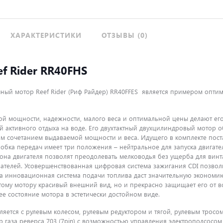
ХАРАКТЕРИСТИКИ
ОТЗЫВЫ (0)
f Rider RR40FHS
ный мотор Reef Rider (Риф Райдер) RR40FFES является примером опти
ой мощности, надежности, малого веса и оптимальной цены делают его
 активного отдыха на воде. Его двухтактный двухцилиндровый мотор объ
м сочетанием выдаваемой мощности и веса. Идущего в комплекте поста
робка передач имеет три положения – нейтральное для запуска двига
она двигателя позволят преодолевать мелководья без ущерба для вин
ателей. Усовершенствованная цифровая система зажигания CDI позволит
 а инновационная система подачи топлива даст значительную экономи
этому мотору красивый внешний вид, но и прекрасно защищает его от 
е состояние мотора в эстетически достойном виде.
ляется с рулевым колесом, рулевым редуктором и тягой, рулевым тросом 
ер газа реверса 703 (7pin) с возможностью управления электроподсосом