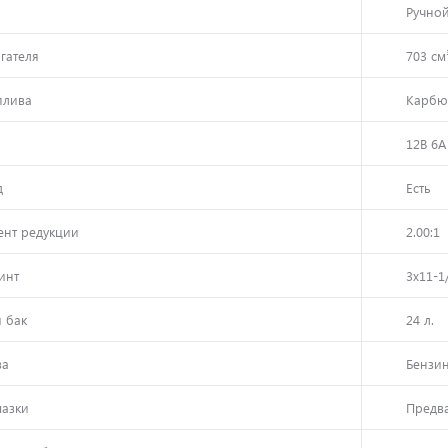
Ручно
гателя
703 см
плива
Карбю
12В 6А
д
Есть
ент редукции
2.00:1
винт
3х11-1
й бак
24 л.
ва
Бензин
мазки
Предва