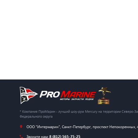
* Компания ПроМарин - лучший шоу-рум Mercury на территории Северо-З
Федерального округа
ООО "Интермарин"
,
Санкт-Петербург
,
проспект Непокоренных, 
Звоните нам:
8 (812) 565-75-25