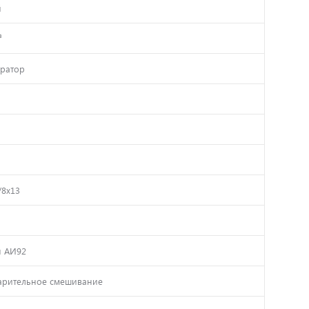
й
³
ратор
/8х13
 АИ92
рительное смешивание