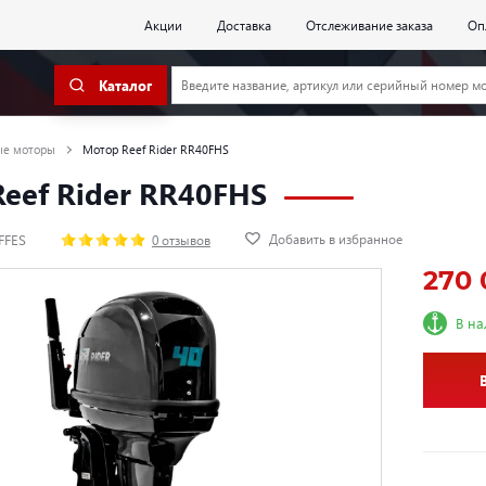
Акции
Доставка
Отслеживание заказа
Оп
Каталог
ые моторы
Мотор Reef Rider RR40FHS
eef Rider RR40FHS
Добавить в избранное
FFES
0 отзывов
270 
В н