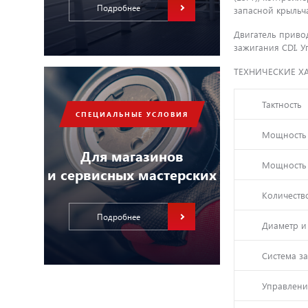
Подробнее
запасной крыльч
Двигатель привод
зажигания CDI. 
ТЕХНИЧЕСКИЕ Х
Тактность
СПЕЦИАЛЬНЫЕ УСЛОВИЯ
Мощность 
Для магазинов
Мощность 
и сервисных мастерских
Количеств
Подробнее
Диаметр и
Система з
Управлен