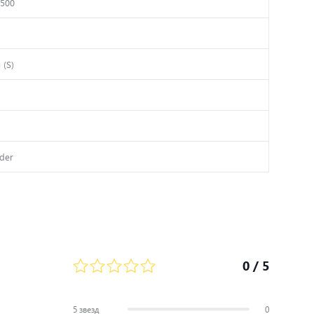
500
 (S)
der
0
/ 5
5 звезд
0