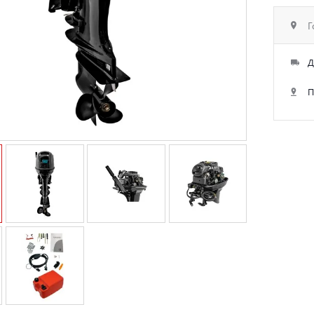
Г
Д
П