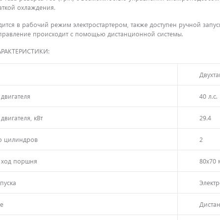
аткой охлаждения.
ится в рабочий режим электростартером, также доступен ручной запуск
Управление происходит с помощью дистанционной системы.
АРАКТЕРИСТИКИ:
Двухта
двигателя
40 л.с.
двигателя, кВт
29.4
о цилиндров
2
 ход поршня
80х70 
апуска
Электр
ие
Диста