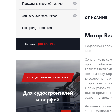
Прицепы для водной техники
Запчасти для мотоциклов
ОПИСАНИЕ
СПЕЦПРЕДЛОЖЕНИЯ
Мотор Ree
Каталог
QUICKSILVER
Подвесной лодоч
веса.
Сочетание высок
просто любителей
является неплохи
полном ходу. Ко
СПЕЦИАЛЬНЫЕ УСЛОВИЯ
дифферента накл
скоростных показ
любых условиях,
Для судостроителей
только придает 
сохранять внешне
и верфей
Двигатель постав
(13FT), контролл