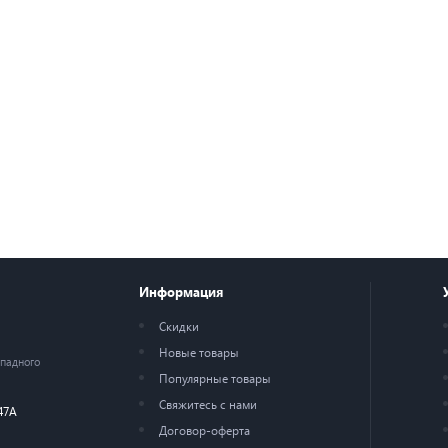
Информация
Скидки
Новые товары
ападного
Популярные товары
Свяжитесь с нами
47А
Договор-оферта