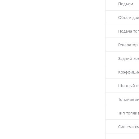
Подъем
Объем дви
Подача то
Генератор
Задний хо
Коэффици
Штатный 
Топливны
Тип топли
Система с