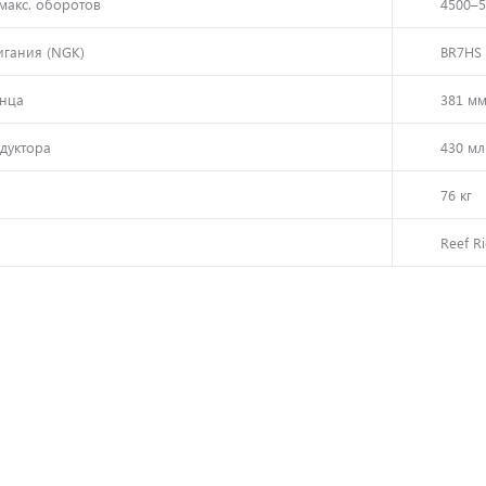
макс. оборотов
4500–5
игания (NGK)
BR7HS
анца
381 мм
едуктора
430 мл
76 кг
Reef Ri