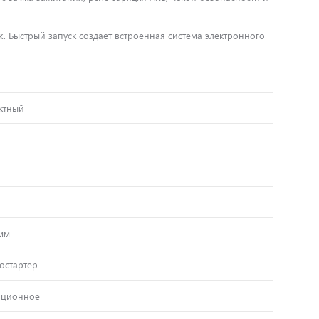
. Быстрый запуск создает встроенная система электронного
ктный
мм
остартер
нционное