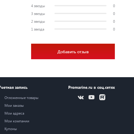
4 звезды
0
3 звезды
0
2 звезды
0
1 звезда
0
Добавить отзыв
Учетная запись
Promarine.ru в соц.сетях
Отложенные товары
Мои заказы
Мои адреса
Мои компании
Купоны