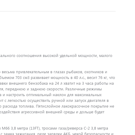
мального соотношения высокой удельной мощности, малого
 весьма привлекательным в глазах рыбаков, охотников и
емом 703 см3 развивает мощность в 40 л.с., весит 76 кг, что
вки внешнего бензобака на 24 л хватит на 3 часа работы на
теля, переднюю и заднюю скорости. Различные режимы
та и настроить оптимальный наклон для максимальных
 с легкостью осуществить ручной или запуск двигателя в
ю расхода топлива. Пятислойное лакокрасочное покрытие не
воздействия агрессивной внешней среды и дольше будет
М66 3,8 метра (13FT), тросами газа/реверса C-2 3,8 метра
 с замка зажигания, реле зарядки АКБ, чекой безопасности и