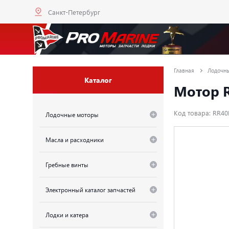
Санкт-Петербург
Главная
Лодочн
Каталог
Мотор R
Код товара: RR40
Лодочные моторы
Масла и расходники
Гребные винты
Электронный каталог запчастей
Лодки и катера