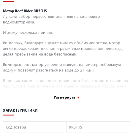
Мотор Reef Rider RR5FHS
Лучший выбор первого двигателя для начинающего
водномоторника.
И этому несколько причин.
Во-первых, благодаря внушительному объёму двигателя, мотор
легко преодолевает течение и различные проявления непогоды,
делая пребывание на воде безопасным.
Во-вторых, этот мотор уверенно выведет на глиссер небольшую
лодку и позволит разогнаться на воде до 27 км/ч.
В третьих, кроме встроенного топливного бака, которого хватает на
час-полтора хода, в пятёрке уже имеется разъём для подключения
выносного бака, а с ним запас хода для небольшого путешествия
обеспечен!
Развернуть
ТЕХНИЧЕСКИЕ ХАРАКТЕРИСТИКИ:
ХАРАКТЕРИСТИКИ
Тактность
Двухтактный
Код товара
RR5FHS