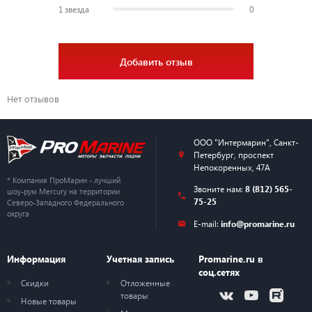
1 звезда
0
Топливный бак
2,4+12 л.
Тип топлива
Бензин АИ92
Добавить отзыв
Предварительное
Система смазки
Нет отзывов
смешивание
Диапазон макс. оборотов
4500–5500
ООО "Интермарин"
,
Санкт-
Петербург
,
проспект
Свеча зажигания (NGK)
BPR7HS-10
Непокоренных, 47А
* Компания ПроМарин - лучший
Звоните нам:
8 (812) 565-
шоу-рум Mercury на территории
Высота транца
381 мм (S)
75-25
Северо-Западного Федерального
округа
E-mail:
info@promarine.ru
Емкость редуктора
100 мл
Вес
21 кг
Информация
Учетная запись
Promarine.ru в
соц.сетях
Скидки
Отложенные
товары
Новые товары