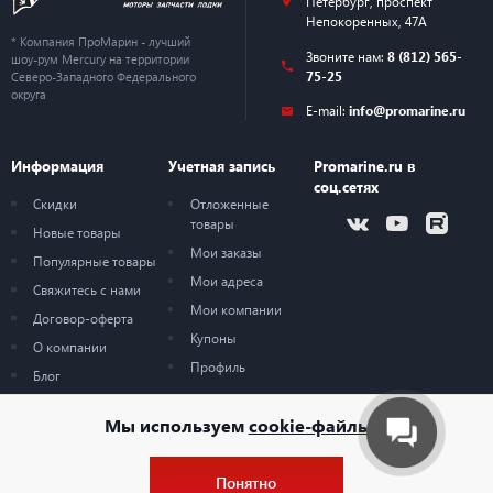
Петербург
,
проспект
Непокоренных, 47А
Подъем
Гидравлический
* Компания ПроМарин - лучший
Звоните нам:
8 (812) 565-
шоу-рум Mercury на территории
Объем двигателя
1832 см³
75-25
Северо-Западного Федерального
округа
E-mail:
info@promarine.ru
Подача топлива
Электронный впрыск (EFI)
Информация
Учетная запись
Promarine.ru в
Генератор
12В 16А
соц.сетях
Скидки
Отложенные
Задний ход
Есть
товары
Новые товары
Мои заказы
Популярные товары
Коэффициент редукции
2.15:1
Мои адреса
Свяжитесь с нами
Мои компании
Вращение винта
Правое
Договор-оферта
Купоны
О компании
Топливный бак
24 л.
Профиль
Блог
Карта сайта
Тип топлива
Бензин АИ92
Мы используем
cookie-файлы
Система смазки
Циркуляционная
Понятно
© 2026 — ProMarine