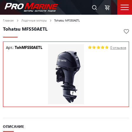
Главная
Лодочные моторы
Tohatsu MFS50AETL
Tohatsu MFS50AETL
Арт.:
TohMFS50AETL
0 отзывов
ОПИСАНИЕ