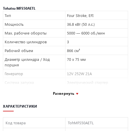
Tohatsu MFS50AETL
Тип
Four Stroke, EFI
Мощность
36.8 кВт (50 л.с.)
Мах. рабочие обороты
5000 — 6000 об./мин
Количество цилиндров
3
Рабочий объем
866 см³
Диаметр цилиндра / Ход
70 x 75 мм
поршня
Генератор
12V 252W 21A
Система запуска
Электрический стартер
Система смазки
Трохоидный насос
Развернуть
Передаточное число
2.08 : 1
ХАРАКТЕРИСТИКИ
Переключение передач
F-N-R
Тип управления
Дистанционное или ручное
Код товара
TohMFS50AETL
Рекомендуемые свечи
NGK DCPR6E