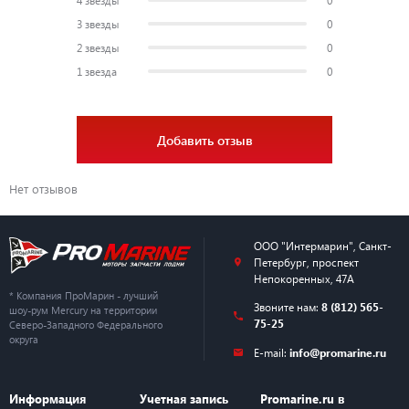
3 звезды
0
2 звезды
0
1 звезда
0
Добавить отзыв
Нет отзывов
ООО "Интермарин"
,
Санкт-
Петербург
,
проспект
Непокоренных, 47А
* Компания ПроМарин - лучший
Звоните нам:
8 (812) 565-
шоу-рум Mercury на территории
75-25
Северо-Западного Федерального
округа
E-mail:
info@promarine.ru
Информация
Учетная запись
Promarine.ru в