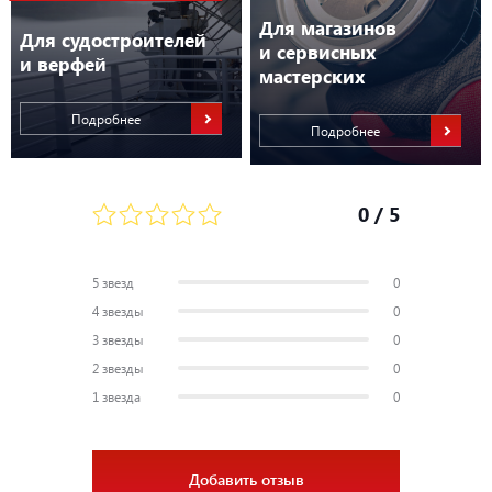
Для магазинов
Для судостроителей
и сервисных
и верфей
мастерских
Подробнее
Подробнее
0
/ 5
5 звезд
0
4 звезды
0
3 звезды
0
2 звезды
0
1 звезда
0
Добавить отзыв