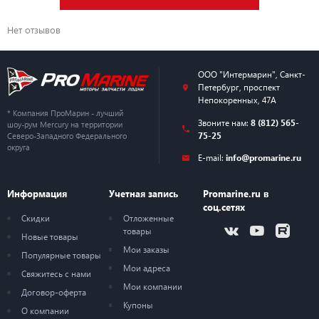
Нет отзывов
ООО "Интермарин"
,
Санкт-
Петербург
,
проспект
Непокоренных, 47А
* Компания ПроМарин - лучший
Звоните нам:
8 (812) 565-
шоу-рум Mercury на территории
75-25
Северо-Западного Федерального
округа
E-mail:
info@promarine.ru
Информация
Учетная запись
Promarine.ru в
соц.сетях
Скидки
Отложенные
товары
Новые товары
Мои заказы
Популярные товары
Мои адреса
Свяжитесь с нами
Мои компании
Договор-оферта
Купоны
О компании