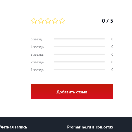
0
/ 5
5 звезд
0
4 звезды
0
3 звезды
0
2 звезды
0
1 звезда
0
Добавить отзыв
Учетная запись
Promarine.ru в соц.сетях