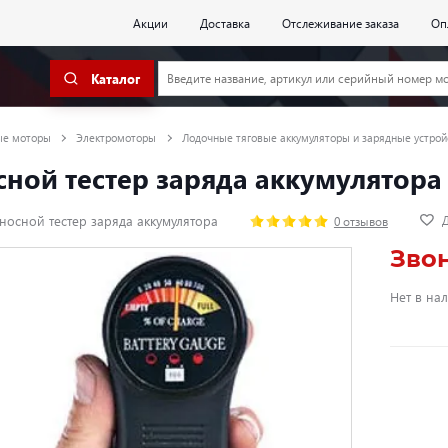
Акции
Доставка
Отслеживание заказа
Оп
Каталог
ые моторы
Электромоторы
Лодочные тяговые аккумуляторы и зарядные устрой
ной тестер заряда аккумулятора
Д
носной тестер заряда аккумулятора
0 отзывов
Зво
Нет в на