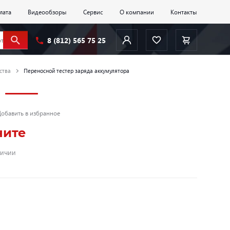
лата
Видеообзоры
Сервис
О компании
Контакты
8 (812) 565 75 25
ства
Переносной тестер заряда аккумулятора
обавить в избранное
ните
личии