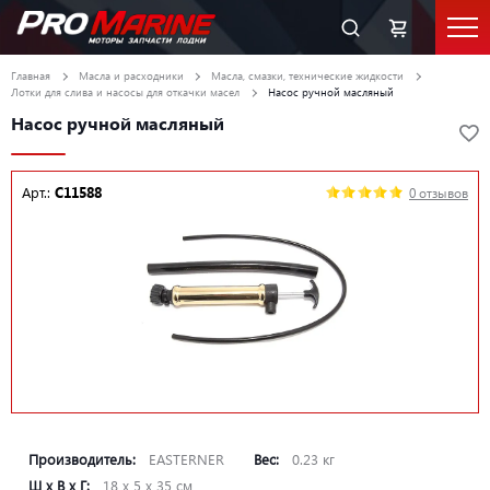
Главная
Масла и расходники
Масла, смазки, технические жидкости
Лотки для слива и насосы для откачки масел
Насос ручной масляный
Насос ручной масляный
Арт.:
C11588
0 отзывов
Производитель:
EASTERNER
Вес:
0.23 кг
Ш х В х Г:
18 х 5 х 35 см