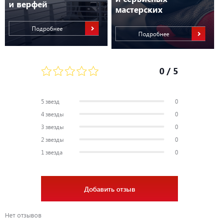
и верфей
мастерских
Подробнее
Подробнее
0
/ 5
5 звезд
0
4 звезды
0
3 звезды
0
2 звезды
0
1 звезда
0
Добавить отзыв
Нет отзывов