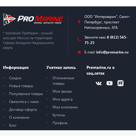
ООО "Интермарин"
,
Санкт-
Петербург
,
проспект
Непокоренных, 47А
* Компания ПроМарин - лучший
Звоните нам:
8 (812) 565-
шоу-рум Mercury на территории
75-25
Северо-Западного Федерального
округа
E-mail:
info@promarine.ru
Информация
Учетная запись
Promarine.ru в
соц.сетях
Скидки
Отложенные
товары
Новые товары
Мои заказы
Популярные товары
Мои адреса
Свяжитесь с нами
Мои компании
Договор-оферта
Купоны
О компании
Профиль
Блог
Карта сайта