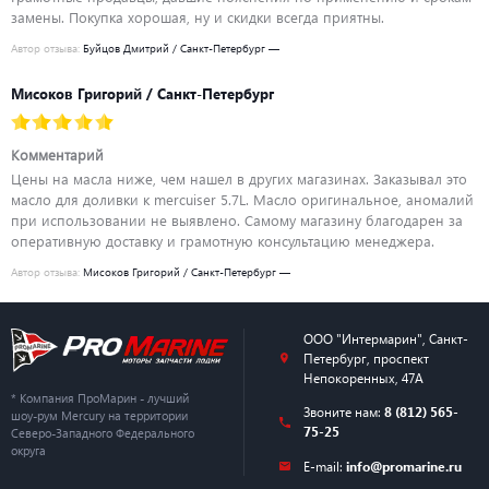
замены. Покупка хорошая, ну и скидки всегда приятны.
Автор отзыва:
Буйцов Дмитрий / Санкт-Петербург —
Мисоков Григорий / Санкт-Петербург
Комментарий
Цены на масла ниже, чем нашел в других магазинах. Заказывал это
масло для доливки к mercuiser 5.7L. Масло оригинальное, аномалий
при использовании не выявлено. Самому магазину благодарен за
оперативную доставку и грамотную консультацию менеджера.
Автор отзыва:
Мисоков Григорий / Санкт-Петербург —
ООО "Интермарин"
,
Санкт-
Петербург
,
проспект
Непокоренных, 47А
* Компания ПроМарин - лучший
Звоните нам:
8 (812) 565-
шоу-рум Mercury на территории
75-25
Северо-Западного Федерального
округа
E-mail:
info@promarine.ru