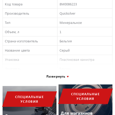
Код товара
8M0086223
Производитель
Quicksilver
Тип
Минеральное
Объем, л
1
Страна-изготовитель
Бельгия
Название цвета
Серый
Упаковка
Пластиковая канистра
Двигатель
Бензин
Развернуть
Вид масла
Минеральное
Вид техники
Водная техника
СПЕЦИАЛЬНЫЕ
Вязкость по SAE
25W-40
СПЕЦИАЛЬНЫЕ
УСЛОВИЯ
УСЛОВИЯ
Класс опасности товара
Класс 9. Прочие опасные
вещества
Для магазинов