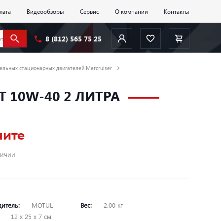
лата
Видеообзоры
Сервис
О компании
Контакты
8 (812) 565 75 25
ельных стационарных двигателей Mercruiser
4T 10W-40 2 ЛИТРА
ните
личии
дитель:
MOTUL
Вес:
2.00 кг
:
12 х 25 х 7 см