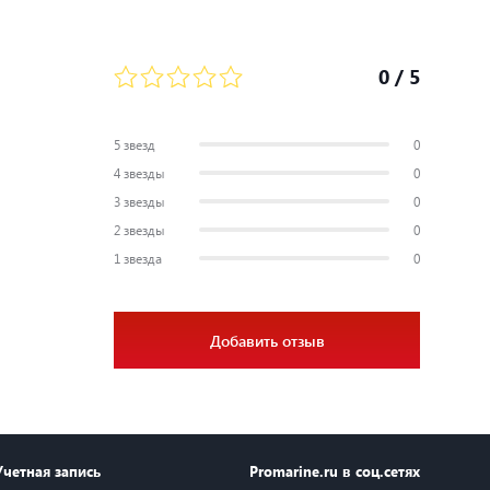
0
/ 5
5 звезд
0
4 звезды
0
3 звезды
0
2 звезды
0
1 звезда
0
Добавить отзыв
Учетная запись
Promarine.ru в соц.сетях