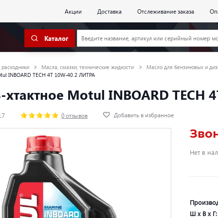
Акции
Доставка
Отслеживание заказа
Оп
Каталог
 расходники
Масла, смазки, технические жидкости
Масло для бензиновых и диз
otul INBOARD TECH 4T 10W-40 2 ЛИТРА
-хтактное Motul INBOARD TECH 
Добавить в избранное
17
0 отзывов
Зво
Нет в на
Произво
Ш х В х Г