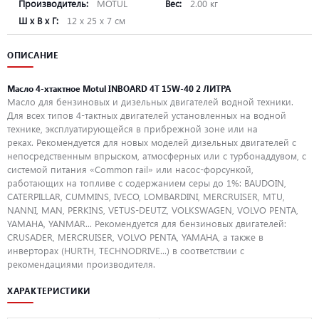
Производитель:
MOTUL
Вес:
2.00 кг
Ш х В х Г:
12 х 25 х 7 см
ОПИСАНИЕ
Масло 4-хтактное Motul INBOARD 4T 15W-40 2 ЛИТРА
Масло для бензиновых и дизельных двигателей водной техники.
Для всех типов 4-тактных двигателей установленных на водной
технике, эксплуатирующейся в прибрежной зоне или на
реках. Рекомендуется для новых моделей дизельных двигателей с
непосредственным впрыском, атмосферных или с турбонаддувом, с
системой питания «Common rail» или насос-форсункой,
работающих на топливе с содержанием серы до 1%: BAUDOIN,
CATERPILLAR, CUMMINS, IVECO, LOMBARDINI, MERCRUISER, MTU,
NANNI, MAN, PERKINS, VETUS-DEUTZ, VOLKSWAGEN, VOLVO PENTA,
YAMAHA, YANMAR... Рекомендуется для бензиновых двигателей:
CRUSADER, MERCRUISER, VOLVO PENTA, YAMAHA, а также в
инверторах (HURTH, TECHNODRIVE...) в соответствии с
рекомендациями производителя.
ХАРАКТЕРИСТИКИ