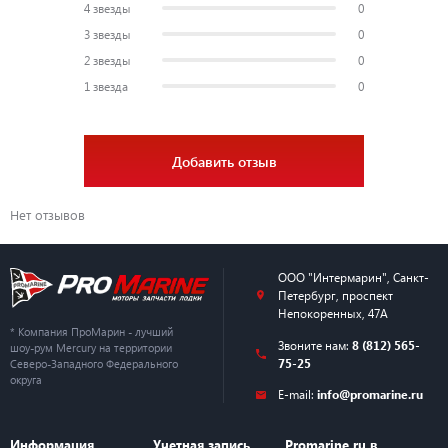
4 звезды
0
3 звезды
0
2 звезды
0
1 звезда
0
Добавить отзыв
Нет отзывов
ООО "Интермарин"
,
Санкт-
Петербург
,
проспект
Непокоренных, 47А
* Компания ПроМарин - лучший
Звоните нам:
8 (812) 565-
шоу-рум Mercury на территории
75-25
Северо-Западного Федерального
округа
E-mail:
info@promarine.ru
Информация
Учетная запись
Promarine.ru в