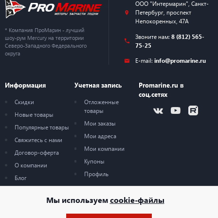
ООО "Интермарин"
,
Санкт-
Петербург
,
проспект
Непокоренных, 47А
* Компания ПроМарин - лучший
Звоните нам:
8 (812) 565-
шоу-рум Mercury на территории
75-25
Северо-Западного Федерального
округа
E-mail:
info@promarine.ru
Информация
Учетная запись
Promarine.ru в
соц.сетях
Скидки
Отложенные
товары
Новые товары
Мои заказы
Популярные товары
Мои адреса
Свяжитесь с нами
Мои компании
Договор-оферта
Купоны
О компании
Профиль
Блог
Карта сайта
Мы используем
cookie-файлы