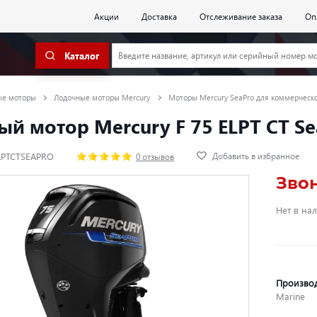
Акции
Доставка
Отслеживание заказа
Оп
Каталог
ые моторы
Лодочные моторы Mercury
Моторы Mercury SeaPro для коммерческо
й мотор Mercury F 75 ELPT CT Se
Добавить в избранное
ELPTCTSEAPRO
0 отзывов
Зво
Нет в на
Произво
Marine