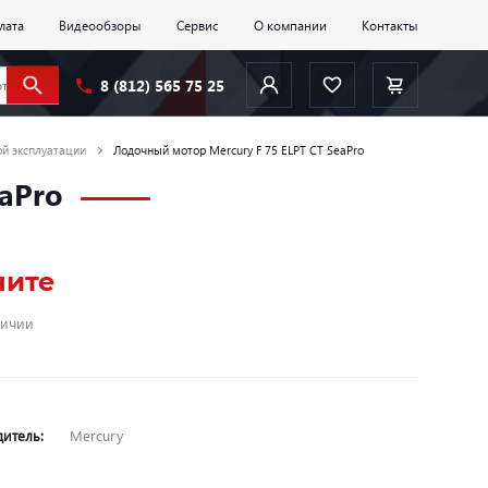
лата
Видеообзоры
Сервис
О компании
Контакты
8 (812) 565 75 25
й эксплуатации
Лодочный мотор Mercury F 75 ELPT CT SeaPro
aPro
ните
личии
дитель:
Mercury