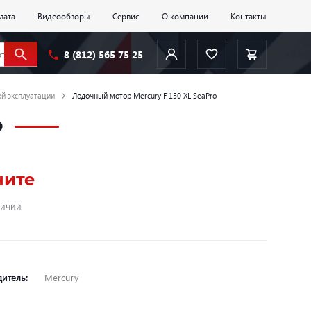
лата
Видеообзоры
Сервис
О компании
Контакты
8 (812) 565 75 25
й эксплуатации
Лодочный мотор Mercury F 150 XL SeaPro
o
ните
личии
дитель:
Mercury