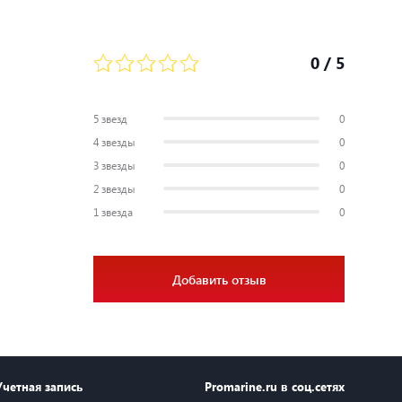
0
/ 5
5 звезд
0
4 звезды
0
3 звезды
0
2 звезды
0
1 звезда
0
Добавить отзыв
Учетная запись
Promarine.ru в соц.сетях