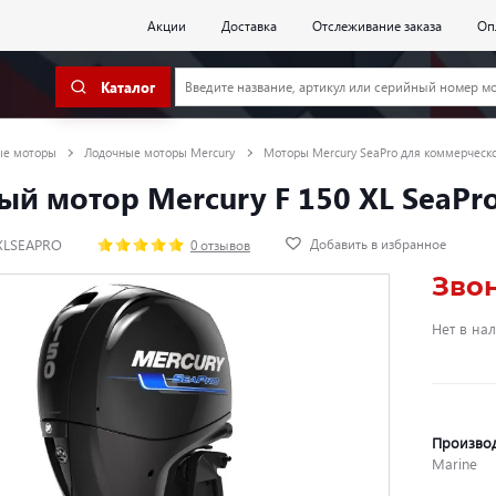
Акции
Доставка
Отслеживание заказа
Оп
Каталог
ые моторы
Лодочные моторы Mercury
Моторы Mercury SeaPro для коммерческо
й мотор Mercury F 150 XL SeaPr
Добавить в избранное
0XLSEAPRO
0 отзывов
Зво
Нет в на
Произво
Marine