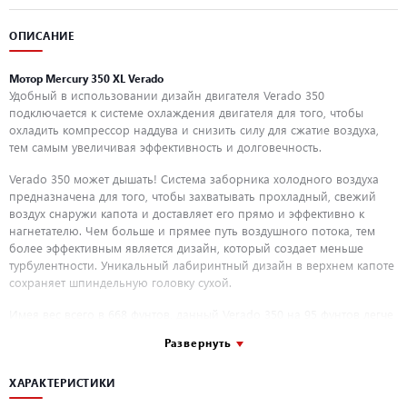
ОПИСАНИЕ
Мотор Mercury 350 XL Verado
Удобный в использовании дизайн двигателя Verado 350
подключается к системе охлаждения двигателя для того, чтобы
охладить компрессор наддува и снизить силу для сжатие воздуха,
тем самым увеличивая эффективность и долговечность.
Verado 350 может дышать! Система заборника холодного воздуха
предназначена для того, чтобы захватывать прохладный, свежий
воздух снаружи капота и доставляет его прямо и эффективно к
нагнетателю. Чем больше и прямее путь воздушного потока, тем
более эффективным является дизайн, который создает меньше
турбулентности. Уникальный лабиринтный дизайн в верхнем капоте
сохраняет шпиндельную головку сухой.
Имея вес всего в 668 фунтов, данный Verado 350 на 95 фунтов легче
своих конкурентов, а его компактный дизайн предусматривает
Развернуть
разнесение двигателя в 26" и обеспечивает меньшую нагрузку на
транец.
ХАРАКТЕРИСТИКИ
Сверхпрочный редуктор диаметром 5,44 дюйма создан для