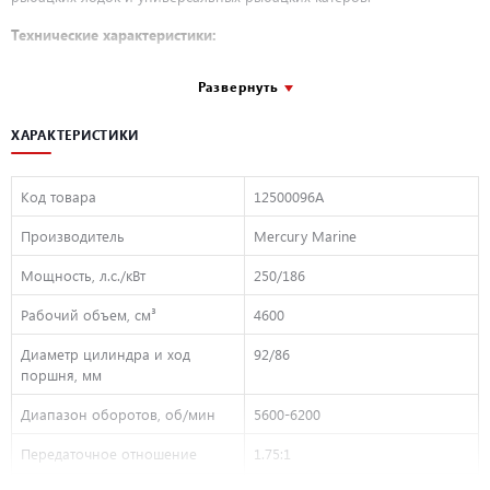
Технические характеристики:
Мощность л.с. / кВт
Развернуть
250 / 186
ХАРАКТЕРИСТИКИ
Тип двигателя
V8
Обороты при полном газе,
5600-6200
Код товара
12500096A
об/мин
Производитель
Mercury Marine
Performance-Tuned Long-
Забор воздуха
Runner Intake Manifold
Мощность, л.с./кВт
250/186
Рабочий объем, см³
4600
Электронная система
Система впрыска топлива
впрыска топлива
Диаметр цилиндра и ход
92/86
поршня, мм
Генератор переменного
85
тока, А
Диапазон оборотов, об/мин
5600-6200
Передаточное отношение
1.75:1
Неэтилированный Регуляр,
Рекомендованное топливо
октановое число не ниже 87