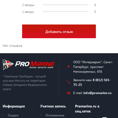
Рулевое управление
(стандартная опция)
Power
2 звезды
0
(дополнительная опция)
1 звезда
0
Длина вала
20" / 508 мм
25" / 635 мм
Добавить отзыв
Передаточное число
1.75:1
редуктора
Нет отзывов
Сухой вес *Самая легкая
229 кг
модель из доступных
ООО "Интермарин"
,
Санкт-
Сертификация
Петербург
,
проспект
Калифорнийского совета по
3
Непокоренных, 47А
ресурсам атмосферы (CARB)
* Компания ПроМарин - лучший
Звоните нам:
8 (812) 565-
шоу-рум Mercury на территории
75-25
Северо-Западного Федерального
Диаметр и ход
92 мм x 86 мм
округа
E-mail:
info@promarine.ru
Цифровой индукционный
электронный блок
Зажигание
Информация
Учетная запись
Promarine.ru в
управления SmartCraft PCM
соц.сетях
112
Скидки
Отложенные