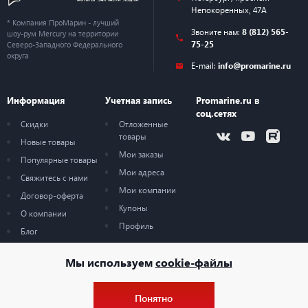
Непокоренных, 47А
* Компания ПроМарин - лучший
Звоните нам:
8 (812) 565-
шоу-рум Mercury на территории
75-25
Северо-Западного Федерального
округа
E-mail:
info@promarine.ru
Информация
Учетная запись
Promarine.ru в
соц.сетях
Скидки
Отложенные
товары
Новые товары
Мои заказы
Популярные товары
Мои адреса
Свяжитесь с нами
Мои компании
Договор-оферта
Купоны
О компании
Профиль
Блог
Карта сайта
Мы используем
cookie-файлы
Понятно
© 2026 — ProMarine