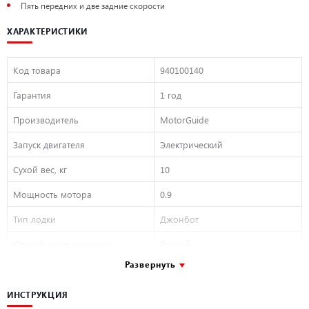
Пять передних и две задние скорости
ХАРАКТЕРИСТИКИ
Код товара
940100140
Гарантия
1 год
Производитель
MotorGuide
Запуск двигателя
Электрический
Сухой вес, кг
10
Мощность мотора
0.9
Тип лодки
Джонбот
Способ регулирования
Ручной
Развернуть
Тяга
24,9 кг
Крепление
На транце
ИНСТРУКЦИЯ