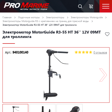
Главная
Лодочные моторы
Электромоторы
Электромоторы Motorguide
Электромоторы Motorguide R3 с креплением на транец для пресной воды
Электромотор MotorGuide R3-55 HT 36'' 12V 09MT для троллинга
Электромотор MotorGuide R3-55 HT 36'' 12V 09MT
для троллинга
Арт.:
940100140
0 отзывов