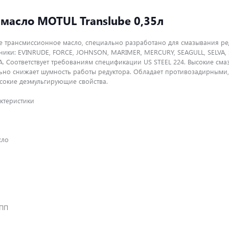
масло MOTUL Translube 0,35л
 трансмиссионное масло, специально разработано для смазывания ре
хники: EVINRUDE, FORCE, JOHNSON, MARIMER, MERCURY, SEAGULL, SELVA, 
. Соответствует требованиям спецификации US STEEL 224. Высокие см
льно снижает шумность работы редуктора. Обладает противозадирными
сокие деэмульгирующие свойства.
ктеристики
сло
КПП