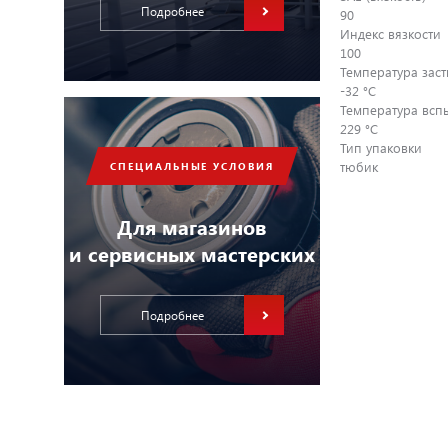
Подробнее
90
Индекс вязкости
100
Температура зас
-32 °С
Температура всп
229 °С
Тип упаковки
тюбик
СПЕЦИАЛЬНЫЕ УСЛОВИЯ
Для магазинов
и сервисных мастерских
Подробнее