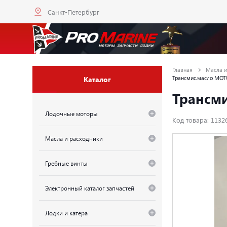
Санкт-Петербург
Главная
Масла и
Каталог
Трансмис.масло MOTU
Трансми
Лодочные моторы
Код товара: 1132
Масла и расходники
Гребные винты
Электронный каталог запчастей
Лодки и катера