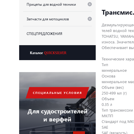
Прицепы для водной техники
Трансмис.
Запчасти для мотоциклов
Деэмульгирующее
телей водной те
СПЕЦПРЕДЛОЖЕНИЯ
TOHATSU, YAMAHA
износа. Значите
Обеспечивает вы
Каталог
QUICKSILVER
Технические хара
Тип
минеральное
Основа
минеральное ма
Объем (вес)
250-499 мл (г)
СПЕЦИАЛЬНЫЕ УСЛОВИЯ
Объем
0.35 л
Для судостроителей
Тип трансмиссии
МКПП
и верфей
Стандарт под М
SAE
SAE (вязкость)