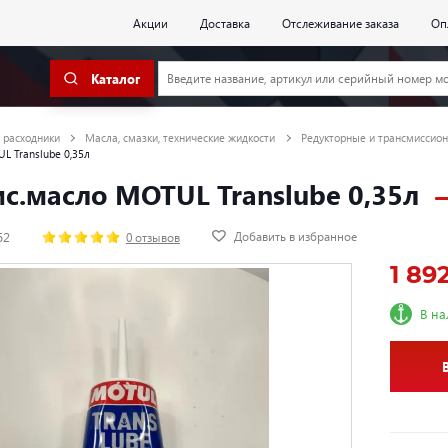
Акции
Доставка
Отслеживание заказа
Оп
Каталог
 расходники
Масла, смазки, технические жидкости
Редукторные и трансмиссион
L Translube 0,35л
с.масло MOTUL Translube 0,35л
Добавить в избранное
62
0 отзывов
1 89
В н