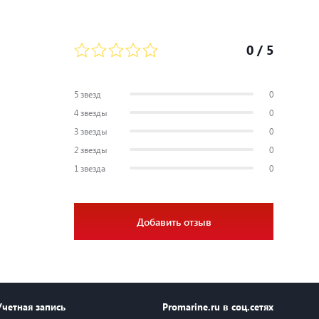
0
/ 5
5 звезд
0
4 звезды
0
3 звезды
0
2 звезды
0
1 звезда
0
Добавить отзыв
Учетная запись
Promarine.ru в соц.сетях