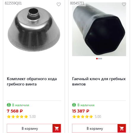
822559Q01
805457T1
Комплект обратного хода
Гаечный ключ для гребных
гребного винта
винтов
В наличии
В наличии
7 568 ₽
15 387 ₽
5.00
5.00
В корзину
В корзину