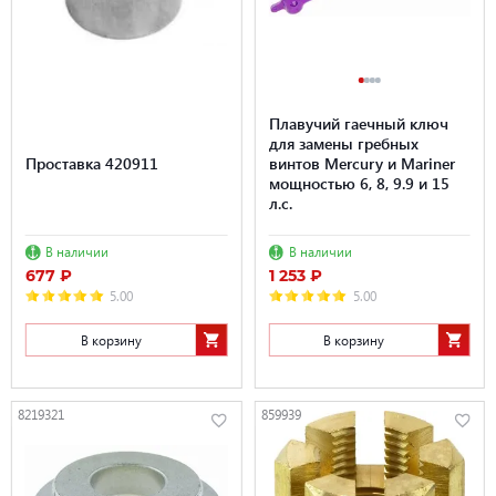
Плавучий гаечный ключ
для замены гребных
Проставка 420911
винтов Mercury и Mariner
мощностью 6, 8, 9.9 и 15
л.с.
В наличии
В наличии
677 ₽
1 253 ₽
5.00
5.00
В корзину
В корзину
8219321
859939