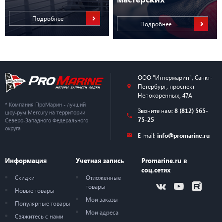
Подробнее
Подробнее
ООО "Интермарин"
,
Санкт-
Петербург
,
проспект
Непокоренных, 47А
* Компания ПроМарин - лучший
Звоните нам:
8 (812) 565-
шоу-рум Mercury на территории
75-25
Северо-Западного Федерального
округа
E-mail:
info@promarine.ru
Информация
Учетная запись
Promarine.ru в
соц.сетях
Скидки
Отложенные
товары
Новые товары
Мои заказы
Популярные товары
Мои адреса
Свяжитесь с нами