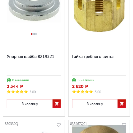
Упорная шайба 8219321
Гайка гребного винта
В наличии
В наличии
2 544 ₽
2 620 ₽
5.00
5.00
В корзину
В корзину
850330Q
835467Q01