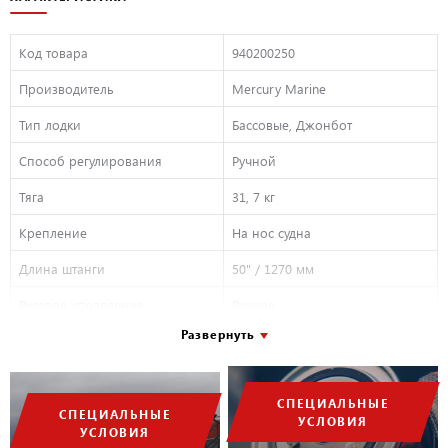
Код товара
940200250
Производитель
Mercury Marine
Тип лодки
Бассовые, Джонбот
Способ регулирования
Ручной
Тяга
31, 7 кг
Крепление
На нос судна
Длина штанги
50" / 1270 мм
Рулевое управление
Ручное
Развернуть
Напряжение
24 В
Условия применения
Пресная вода
СПЕЦИАЛЬНЫЕ
СПЕЦИАЛЬНЫЕ
УСЛОВИЯ
УСЛОВИЯ