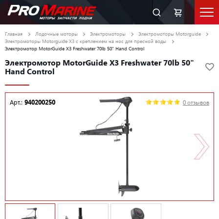
Главная
Лодочные моторы
Электромоторы
Электромоторы Motorguide
Электромоторы Motorguide X3 с креплением на нос для пресной воды
Электромотор MotorGuide X3 Freshwater 70lb 50" Hand Control
Электромотор MotorGuide X3 Freshwater 70lb 50"
Hand Control
Арт.:
940200250
0 отзывов