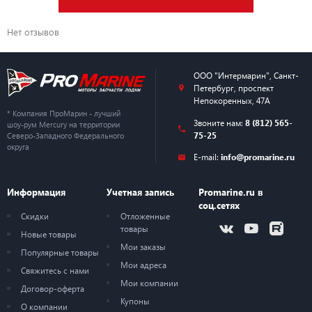
Нет отзывов
ООО "Интермарин"
,
Санкт-
Петербург
,
проспект
Непокоренных, 47А
* Компания ПроМарин - лучший
Звоните нам:
8 (812) 565-
шоу-рум Mercury на территории
75-25
Северо-Западного Федерального
округа
E-mail:
info@promarine.ru
Информация
Учетная запись
Promarine.ru в
соц.сетях
Скидки
Отложенные
товары
Новые товары
Мои заказы
Популярные товары
Мои адреса
Свяжитесь с нами
Мои компании
Договор-оферта
Купоны
О компании