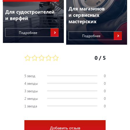
Для магазинов
Для судостроителей
и сервисных
и верфей
мастерских
Подробнее
Подробнее
0
/ 5
5 звезд
0
4 звезды
0
3 звезды
0
2 звезды
0
1 звезда
0
Добавить отзыв