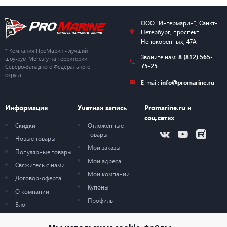
ООО "Интермарин"
,
Санкт-
Петербург
,
проспект
Непокоренных, 47А
* Компания ПроМарин - лучший
Звоните нам:
8 (812) 565-
шоу-рум Mercury на территории
75-25
Северо-Западного Федерального
округа
E-mail:
info@promarine.ru
Информация
Учетная запись
Promarine.ru в
соц.сетях
Скидки
Отложенные
товары
Новые товары
Мои заказы
Популярные товары
Мои адреса
Свяжитесь с нами
Мои компании
Договор-оферта
Купоны
О компании
Профиль
Блог
Карта сайта