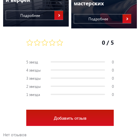
Производитель
Mercury
мастерских
Гребной винт
двухлопастной
Подробнее
Подробнее
Длина вала, мм
137
Страна произ-ва
США
0
/ 5
Бренд
MotorGuide
5 звезд
0
4 звезды
0
3 звезды
0
2 звезды
0
1 звезда
0
Добавить отзыв
Нет отзывов