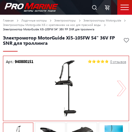
Главная
Лодочные моторы
Электромоторы
Электромоторы Motorguide
Электромоторы Motorguide Xi5 с креплением на нос для пресной воды
Электромотор MotorGuide Xi5-105FW 54" 36V FP SNR для троллинга
Электромотор MotorGuide Xi5-105FW 54" 36V FP
SNR для троллинга
Арт.:
940800151
0 отзывов