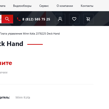
лата
Видеообзоры
Сервис
О компании
Контакты
8 (812) 565 75 25
Плата управления Minn Kota 2378225 Deck Hand
ck Hand
ните
личии
дитель:
Minn Kota