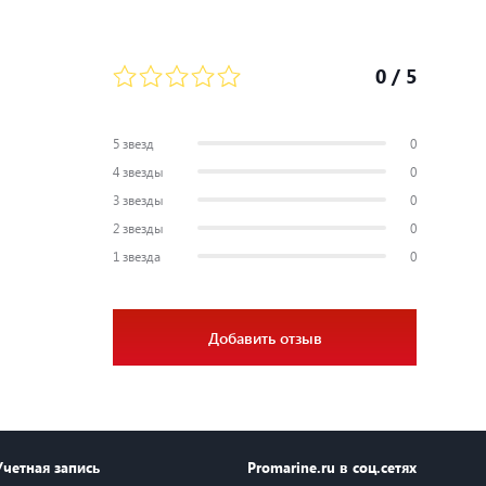
0
/ 5
5 звезд
0
4 звезды
0
3 звезды
0
2 звезды
0
1 звезда
0
Добавить отзыв
Учетная запись
Promarine.ru в соц.сетях