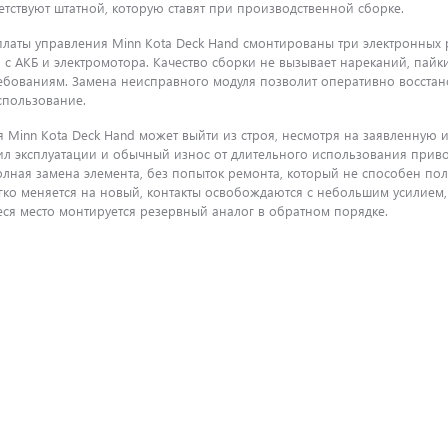
тствуют штатной, которую ставят при производственной сборке.
платы управления Minn Kota Deck Hand смонтированы три электронных 
с АКБ и электромотора. Качество сборки не вызывает нареканий, пайк
бованиям. Замена неисправного модуля позволит оперативно восстано
спользование.
я Minn Kota Deck Hand может выйти из строя, несмотря на заявленную 
л эксплуатации и обычный износ от длительного использования приводя
олная замена элемента, без попыток ремонта, который не способен по
легко меняется на новый, контакты освобождаются с небольшим усилием
ся место монтируется резервный аналог в обратном порядке.