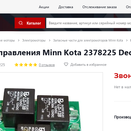
Акции
Доставка
Отслеживание заказа
Оп
Каталог
ые моторы
Электромоторы
Запасные части для электромоторов Minn Kota
правления Minn Kota 2378225 De
Добавить в избранное
225
0 отзывов
Зво
Нет в на
Произво