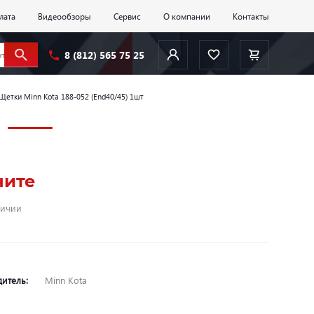
лата
Видеообзоры
Сервис
О компании
Контакты
8 (812) 565 75 25
Щетки Minn Kota 188-052 (End40/45) 1шт
ните
личии
дитель:
Minn Kota