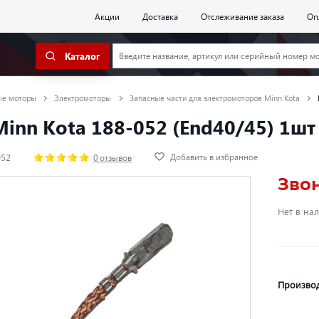
Акции
Доставка
Отслеживание заказа
Оп
Каталог
ые моторы
Электромоторы
Запасные части для электромоторов Minn Kota
inn Kota 188-052 (End40/45) 1шт
Добавить в избранное
052
0 отзывов
Зво
Нет в на
Произво