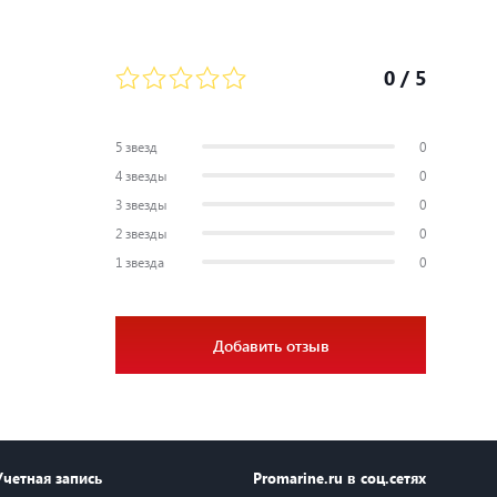
0
/ 5
5 звезд
0
4 звезды
0
3 звезды
0
2 звезды
0
1 звезда
0
Добавить отзыв
Учетная запись
Promarine.ru в соц.сетях