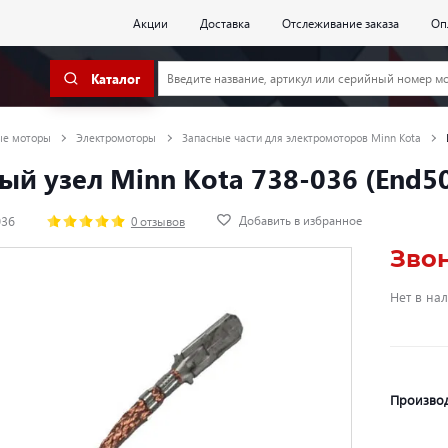
Акции
Доставка
Отслеживание заказа
Оп
Каталог
ые моторы
Электромоторы
Запасные части для электромоторов Minn Kota
й узел Minn Kota 738-036 (End50/
Добавить в избранное
036
0 отзывов
Зво
Нет в на
Произво