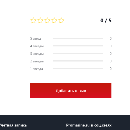
0
/ 5
5 звезд
0
4 звезды
0
3 звезды
0
2 звезды
0
1 звезда
0
Добавить отзыв
Учетная запись
Promarine.ru в соц.сетях