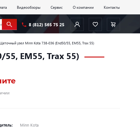
лата
Видеообзоры
Сервис
О компании
Контакты
8 (812) 565 75 25
Щеточный узел Minn Kota 738-036 (End50/55, ЕМ55, Trax 55)
55, ЕМ55, Trax 55)
ните
личии
дитель:
Minn Kota