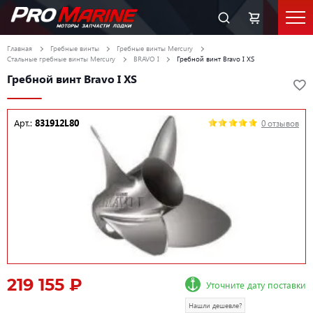
Главная
Гребные винты
Гребные винты Mercury
Стальные гребные винты Mercury
BRAVO I
Гребной винт Bravo I XS
Гребной винт Bravo I XS
Арт.:
831912L80
0 отзывов
219 155 ₽
Уточните дату поставки
Нашли дешевле?