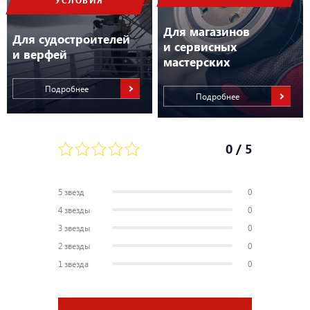
Для магазинов
Для судостроителей
и сервисных
и верфей
мастерских
Подробнее
Подробнее
0
/ 5
5 звезд
0
4 звезды
0
3 звезды
0
2 звезды
0
1 звезда
0