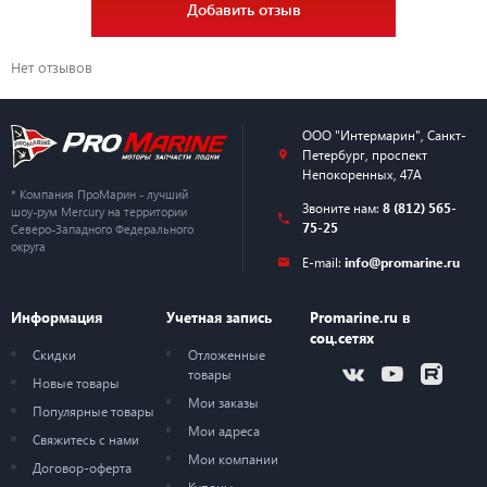
Добавить отзыв
Нет отзывов
ООО "Интермарин"
,
Санкт-
Петербург
,
проспект
Непокоренных, 47А
* Компания ПроМарин - лучший
Звоните нам:
8 (812) 565-
шоу-рум Mercury на территории
75-25
Северо-Западного Федерального
округа
E-mail:
info@promarine.ru
Информация
Учетная запись
Promarine.ru в
соц.сетях
Скидки
Отложенные
товары
Новые товары
Мои заказы
Популярные товары
Мои адреса
Свяжитесь с нами
Мои компании
Договор-оферта