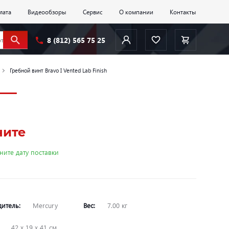
лата
Видеообзоры
Сервис
О компании
Контакты
8 (812) 565 75 25
Гребной винт Bravo I Vented Lab Finish
ните
ните дату поставки
дитель:
Mercury
Вес:
7.00 кг
:
42 х 19 х 41 см