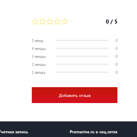
0
/ 5
5 звезд
0
4 звезды
0
3 звезды
0
2 звезды
0
1 звезда
0
Добавить отзыв
Учетная запись
Promarine.ru в соц.сетях