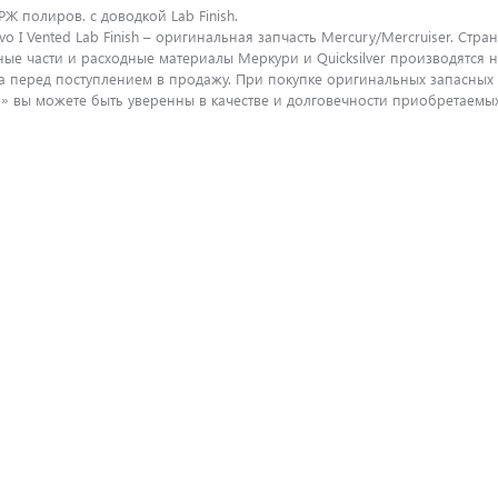
РЖ полиров. с доводкой Lab Finish.
vo I Vented Lab Finish – оригинальная запчасть Mercury/Mercruiser. Ст
сные части и расходные материалы Меркури и Quicksilver производятс
а перед поступлением в продажу. При покупке оригинальных запасных 
вы можете быть уверенны в качестве и долговечности приобретаемых 