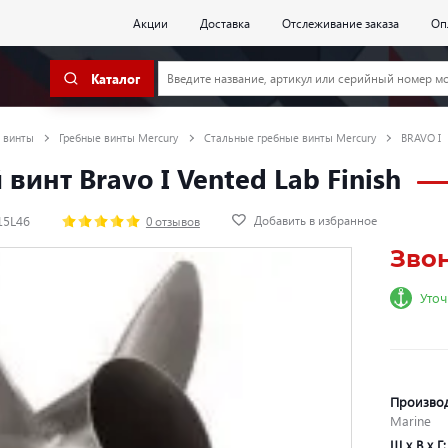
Акции
Доставка
Отслеживание заказа
Оп
Каталог
 винты
Гребные винты Mercury
Стальные гребные винты Mercury
BRAVO I
винт Bravo I Vented Lab Finish
Добавить в избранное
15L46
0 отзывов
Зво
Уточ
Произво
Marine
Ш х В х Г