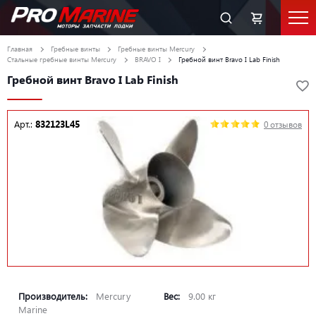
Главная
Гребные винты
Гребные винты Mercury
Стальные гребные винты Mercury
BRAVO I
Гребной винт Bravo I Lab Finish
Гребной винт Bravo I Lab Finish
Арт.:
832123L45
0 отзывов
Производитель:
Mercury
Вес:
9.00 кг
Marine