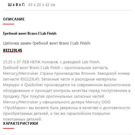
Ш х В х Г:
43 х 20 х 42 см
ОПИСАНИЕ
Гребной винт Bravo I Lab Finish
Цепочка замен Гребной винт Bravo I Lab Finish:
832123L45
15.25 x 37 ЛЕВ НЕРЖ полиров. с доводкой Lab Finish.
Гребной винт Bravo I Lab Finish – оригинальная запчасть
Mercury/Mercruiser. Страна производства Япония. Заводской номер
запчасти 832123L45. Запасные части и расходные материалы
Меркури и Quicksilver производятся на современном высокоточном
оборудовании и проходят контроль качества перед поступлением в
продажу. При покупке оригинальных запасных частей
Mercury/Mercruiser у официального дилера Mercury ООО
«ПроМарин» вы можете быть уверенны в качестве и долговечности
приобретаемых деталей, а так же гарантийном покрытии
покупаемых деталей.
ХАРАКТЕРИСТИКИ