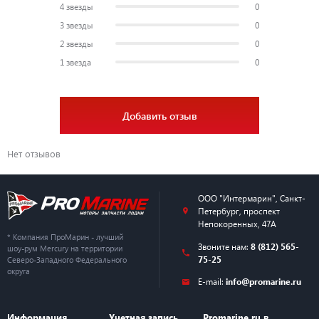
4 звезды
0
3 звезды
0
2 звезды
0
1 звезда
0
Добавить отзыв
Нет отзывов
ООО "Интермарин"
,
Санкт-
Петербург
,
проспект
Непокоренных, 47А
* Компания ПроМарин - лучший
Звоните нам:
8 (812) 565-
шоу-рум Mercury на территории
75-25
Северо-Западного Федерального
округа
E-mail:
info@promarine.ru
Информация
Учетная запись
Promarine.ru в