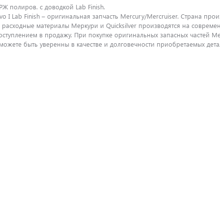
РЖ полиров. с доводкой Lab Finish.
vo I Lab Finish – оригинальная запчасть Mercury/Mercruiser. Страна пр
и расходные материалы Меркури и Quicksilver производятся на соврем
поступлением в продажу. При покупке оригинальных запасных частей M
ожете быть уверенны в качестве и долговечности приобретаемых детал