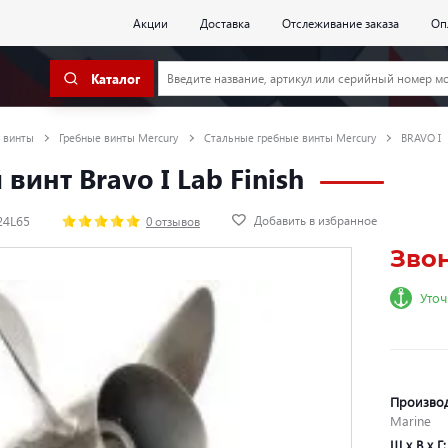
Акции
Доставка
Отслеживание заказа
Оп
Каталог
 винты
Гребные винты Mercury
Стальные гребные винты Mercury
BRAVO I
винт Bravo I Lab Finish
Добавить в избранное
24L65
0 отзывов
Зво
Уточ
Произво
Marine
Ш х В х Г