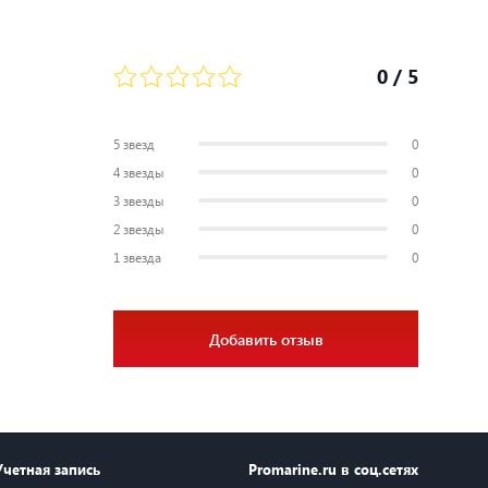
0
/ 5
5 звезд
0
4 звезды
0
3 звезды
0
2 звезды
0
1 звезда
0
Добавить отзыв
Учетная запись
Promarine.ru в соц.сетях