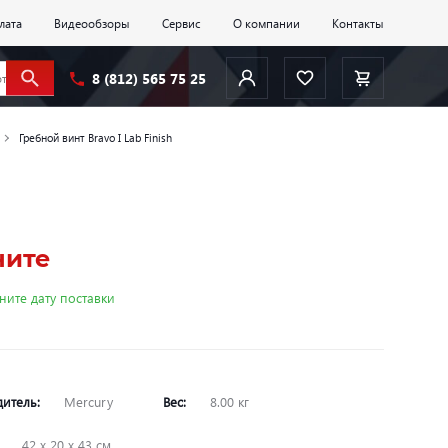
лата
Видеообзоры
Сервис
О компании
Контакты
8 (812) 565 75 25
Гребной винт Bravo I Lab Finish
ните
ните дату поставки
дитель:
Mercury
Вес:
8.00 кг
:
42 х 20 х 43 см