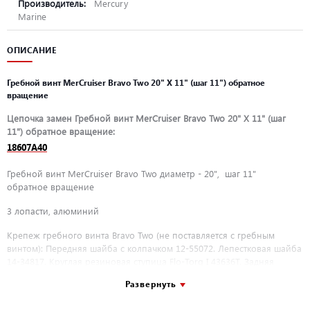
Производитель:
Mercury
Marine
ОПИСАНИЕ
Гребной винт MerCruiser Bravo Two 20" X 11" (шаг 11") обратное
вращение
Цепочка замен Гребной винт MerCruiser Bravo Two 20" X 11" (шаг
11") обратное вращение:
18607A40
Гребной винт MerCruiser Bravo Two диаметр - 20", шаг 11"
обратное вращение
3 лопасти, алюминий
Крепеж гребного винта Bravo Two (не поставляется с гребным
винтом): Передняя шайба с колпачком 12-55072. Лепестковая шайба
14-34817. Круглая резиновая ступица Flo-Torq I 43636T. Задняя
шайба с колпачком 12-54738. Гайка гребного винта 11-54034.
Развернуть
Передняя упорная шайба 55074T. Задняя шайба 12-55073A 2.