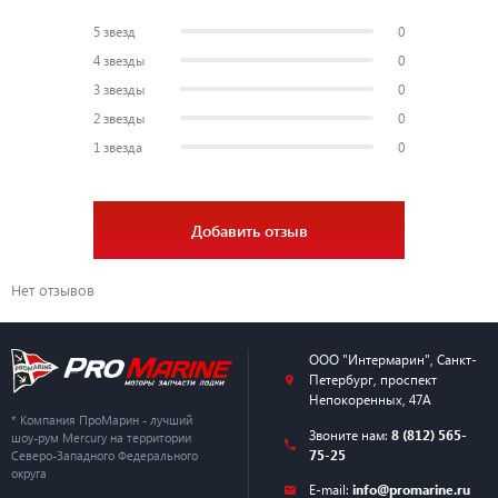
же гарантийном покрытии покупаемых деталей.
5 звезд
0
4 звезды
0
3 звезды
0
2 звезды
0
1 звезда
0
Добавить отзыв
Нет отзывов
ООО "Интермарин"
,
Санкт-
Петербург
,
проспект
Непокоренных, 47А
* Компания ПроМарин - лучший
Звоните нам:
8 (812) 565-
шоу-рум Mercury на территории
75-25
Северо-Западного Федерального
округа
E-mail:
info@promarine.ru