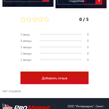
Подробнее
0
/ 5
5 звезд
0
4 звезды
0
3 звезды
0
2 звезды
0
1 звезда
0
Добавить отзыв
Нет отзывов
ООО "Интермарин"
,
Санкт-