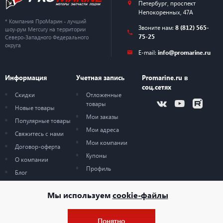
Петербург
,
проспект
Непокоренных, 47А
* Компания ПроМарин - лучший
Звоните нам:
8 (812) 565-
шоу-рум Mercury на территории
75-25
Северо-Западного Федерального
округа
E-mail:
info@promarine.ru
Информация
Учетная запись
Promarine.ru в
соц.сетях
Скидки
Отложенные
товары
Новые товары
Мои заказы
Популярные товары
Мои адреса
Свяжитесь с нами
Мои компании
Договор-оферта
Купоны
О компании
Профиль
Блог
Карта сайта
Мы используем
cookie-файлы
Понятно
© 2026 — ProMarine