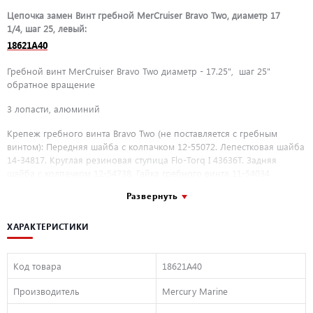
Цепочка замен Винт гребной MerCruiser Bravo Two, диаметр 17
1/4, шаг 25, левый:
18621A40
Гребной винт MerCruiser Bravo Two диаметр - 17.25", шаг 25"
обратное вращение
3 лопасти, алюминий
Крепеж гребного винта Bravo Two (не поставляется с гребным
винтом): Передняя шайба с колпачком 12-55072. Лепестковая шайба
14-34817. Круглая резиновая ступица Flo-Torq I 43636T. Задняя
шайба с колпачком 12-54738. Гайка гребного винта 11-54034.
Передняя упорная шайба 55074T. Задняя шайба 12-55073A 2.
Развернуть
Деталь заменена на
8M0078093
— перейдите
сюда
для заказа новой
детали.
ХАРАКТЕРИСТИКИ
Цепочка замены номера детали
18621A42
→
18621A40
→
8M0078093
Код товара
18621A40
Гребной винт MerCruiser Bravo Two 17.25" X 25" (шаг 25") обратное
вращение
– оригинальная запасная часть Mercury/Mercruiser.
Производитель
Mercury Marine
Страна производства США. Заводской номер запчасти 18621A40. Все
запасные части Quicksilver производятся на современном