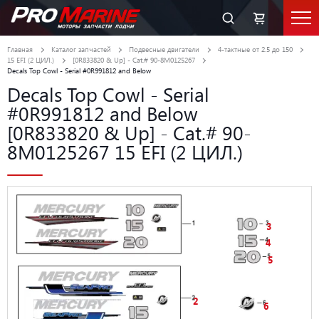
Главная
Каталог запчастей
Подвесные двигатели
4-тактные от 2.5 до 150
15 EFI (2 ЦИЛ.)
[0R833820 & Up] - Cat.# 90-8M0125267
Decals Top Cowl - Serial #0R991812 and Below
Decals Top Cowl - Serial
#0R991812 and Below
[0R833820 & Up] - Cat.# 90-
8M0125267 15 EFI (2 ЦИЛ.)
3
4
5
2
6